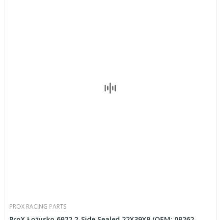
PROX RACING PARTS
ProX Łożysko 6922 2-Side Sealed 22X39X9 (OEM: 09262-