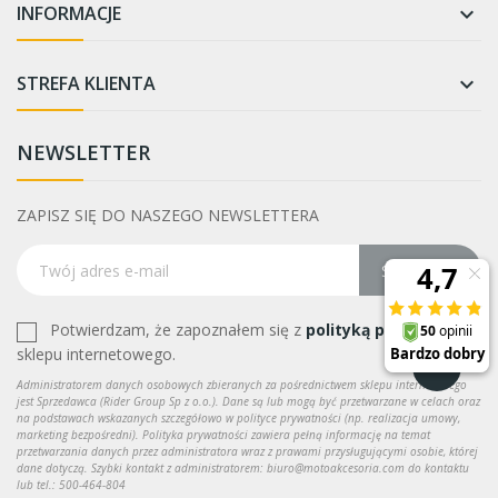
INFORMACJE

STREFA KLIENTA

NEWSLETTER
ZAPISZ SIĘ DO NASZEGO NEWSLETTERA
Subskrybuj
Potwierdzam, że zapoznałem się z
polityką prywatności
sklepu internetowego.
Administratorem danych osobowych zbieranych za pośrednictwem sklepu internetowego
jest Sprzedawca (Rider Group Sp z o.o.). Dane są lub mogą być przetwarzane w celach oraz
na podstawach wskazanych szczegółowo w polityce prywatności (np. realizacja umowy,
marketing bezpośredni). Polityka prywatności zawiera pełną informację na temat
przetwarzania danych przez administratora wraz z prawami przysługującymi osobie, której
dane dotyczą. Szybki kontakt z administratorem: biuro@motoakcesoria.com do kontaktu
lub tel.: 500-464-804