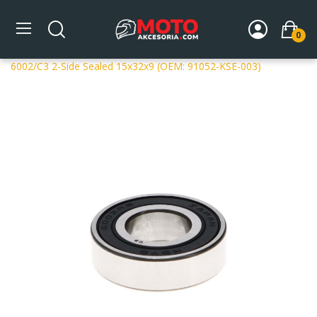
0
Strona główna
DLA MOTOCYKLA
Części silnikowe
Wały korbowe
Łożyska na wał korbowy
ProX Łożysko
6002/C3 2-Side Sealed 15x32x9 (OEM: 91052-KSE-003)