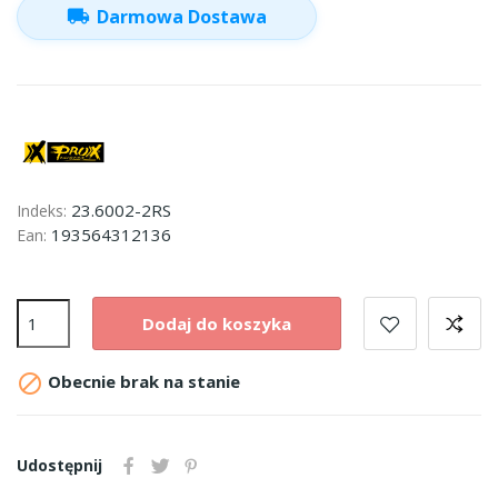
local_shipping
Darmowa Dostawa
23.6002-2RS
Indeks:
193564312136
Ean:
Dodaj do koszyka

Obecnie brak na stanie
Udostępnij