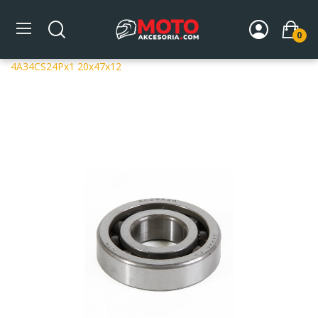
0
Strona główna
DLA MOTOCYKLA
Części silnikowe
Wały korbowe
Łożyska na wał korbowy
ProX Łożysko SCO
4A34CS24Px1 20x47x12