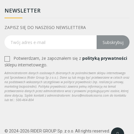
NEWSLETTER
ZAPISZ SIĘ DO NASZEGO NEWSLETTERA
Subskrybuj
Potwierdzam, że zapoznałem się z
polityką prywatności
sklepu internetowego.
Administratorem danych osobowych zbieranych za pośrednictwem sklepu internetowego
jest Sprzedawca (Rider Group Sp z o.o.). Dane są lub mogą być przetwarzane w celach oraz
na podstawach wskazanych szczegółowo w polityce prywatności (np. realizacja umowy,
marketing bezpośredni). Polityka prywatności zawiera pełną informację na temat
przetwarzania danych przez administratora wraz z prawami przysługującymi osobie, której
dane dotyczą. Szybki kontakt z administratorem: biuro@motoakcesoria.com do kontaktu
lub tel.: 500-464-804
© 2024-2026 RIDER GROUP Sp. z o.o. All rights reserved.