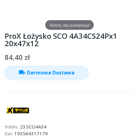
Stuknij, aby powiększyć
ProX Łożysko SCO 4A34CS24Px1
20x47x12
84,40 zł
local_shipping
Darmowa Dostawa
23.SCO4A34
Indeks:
193564317179
Ean: