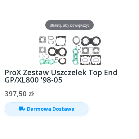
Stuknij, aby powiększyć
ProX Zestaw Uszczelek Top End
GP/XL800 '98-05
397,50 zł
local_shipping
Darmowa Dostawa