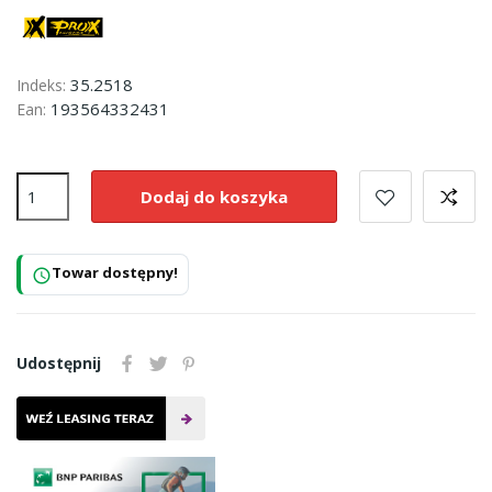
35.2518
Indeks:
193564332431
Ean:
Dodaj do koszyka
Towar dostępny!
schedule
Udostępnij