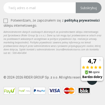
Subskrybuj
Potwierdzam, że zapoznałem się z
polityką prywatności
sklepu internetowego.
Administratorem danych osobowych zbieranych za pośrednictwem sklepu internetowego
jest Sprzedawca (Rider Group Sp z o.o.). Dane są lub mogą być przetwarzane w celach oraz
na podstawach wskazanych szczegółowo w polityce prywatności (np. realizacja umowy,
marketing bezpośredni). Polityka prywatności zawiera pełną informację na temat
przetwarzania danych przez administratora wraz z prawami przysługującymi osobie, której
dane dotyczą. Szybki kontakt z administratorem: biuro@motoakcesoria.com do kontaktu
lub tel.: 500-464-804
© 2024-2026 RIDER GROUP Sp. z o.o. All rights reserved.