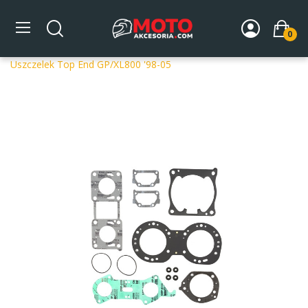
0
Strona główna
DLA MOTOCYKLA
Części silnikowe
Uszczelki silnika
Na górę silnika Top-End
ProX Zestaw
Uszczelek Top End GP/XL800 '98-05