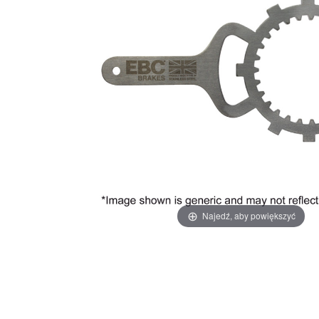
Najedź, aby powiększyć