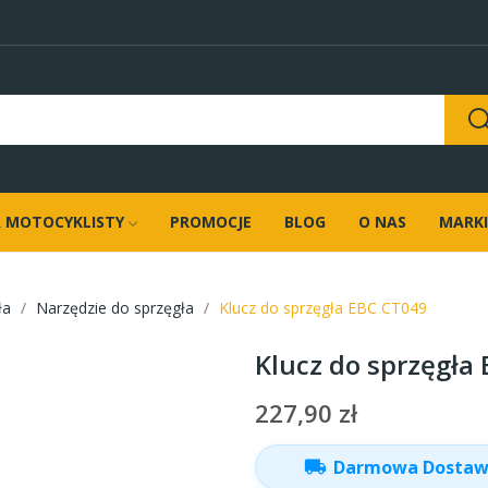
 MOTOCYKLISTY
PROMOCJE
BLOG
O NAS
MARKI
ła
Narzędzie do sprzęgła
Klucz do sprzęgła EBC CT049
Klucz do sprzęgła
227,90 zł
local_shipping
Darmowa Dosta