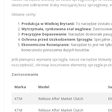
skuteczne odkręcenie śruby mocującej kosz sprzęgłowy, e
Główne cechy:
Produkcja w Wielkiej Brytanii:
To narzędzie zostało w
Wytrzymała, cynkowana stal węglowa:
Zastosowani
Precyzyjne Dopasowanie:
Narzędzie doskonale pasuje
Ochrona przed Uszkodzeniem Sprzęgła:
Specjalnie
Ekonomiczne Rozwiązanie:
Narzędzie to jest nie ty
konieczności ponoszenia dużych kosztów.
Jeśli planujesz wymianę sprzęgła, nasze narzędzie blokad
oszczędność, chroniąc kosztowne elementy sprzęgła prze
Zastosowanie
Marka
Model
S
KTM
Rekluse After Market Clutch
EX
KTM
Rekluse After Market Clutch
EX