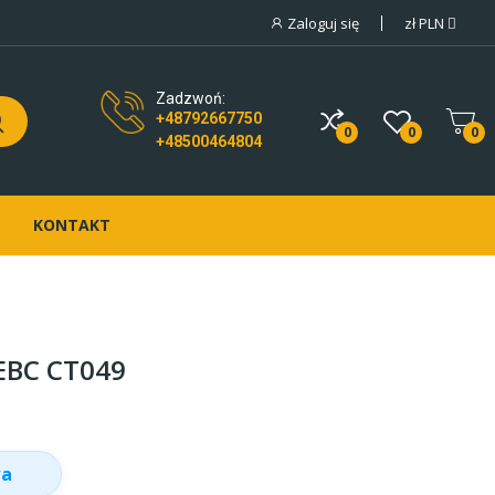
Zaloguj się
zł
PLN
Zadzwoń:
+48792667750
0
0
0
+48500464804
KONTAKT
 EBC CT049
wa