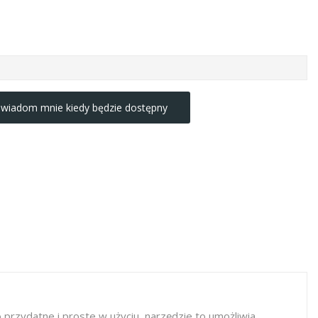
wiadom mnie kiedy będzie dostępny
rzydatne i proste w użyciu, narzędzie to umożliwia