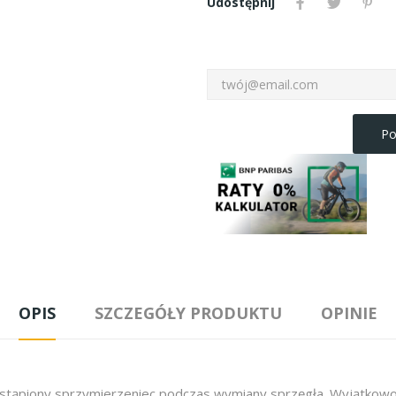
Udostępnij
Po
OPIS
SZCZEGÓŁY PRODUKTU
OPINIE
tąpiony sprzymierzeniec podczas wymiany sprzęgła. Wyjątkowo p