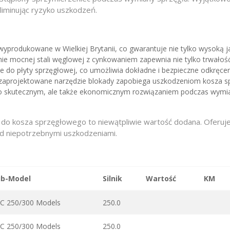
liminując ryzyko uszkodzeń.
yprodukowane w Wielkiej Brytanii, co gwarantuje nie tylko wysoką j
e mocnej stali węglowej z cynkowaniem zapewnia nie tylko trwałość
 do płyty sprzęgłowej, co umożliwia dokładne i bezpieczne odkręce
 zaprojektowane narzędzie blokady zapobiega uszkodzeniom kosza s
lko skutecznym, ale także ekonomicznym rozwiązaniem podczas wymi
y do kosza sprzęgłowego to niewątpliwie wartość dodana. Oferuje 
d niepotrzebnymi uszkodzeniami.
ub-Model
Silnik
Wartość
KM
C 250/300 Models
250.0
C 250/300 Models
250.0