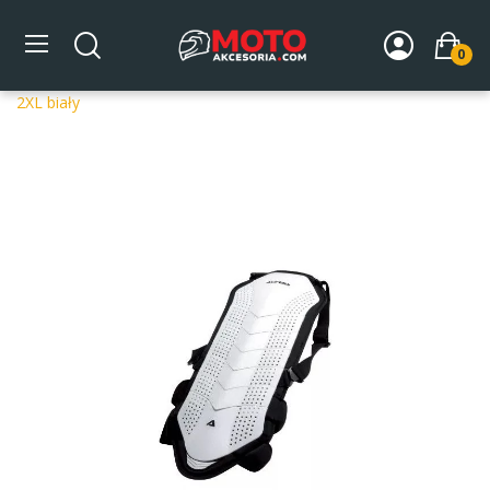
0
Strona główna
DLA MOTOCYKLISTY
Ochraniacze
Ochraniacze na plecy
Ochraniacz na plecy 7 Plates Acerbis
2XL biały