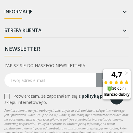
INFORMACJE

STREFA KLIENTA

NEWSLETTER
ZAPISZ SIĘ DO NASZEGO NEWSLETTERA
Subskrybuj
Potwierdzam, że zapoznałem się z
polityką prywatności
sklepu internetowego.
Administratorem danych osobowych zbieranych za pośrednictwem sklepu internetowego
jest Sprzedawca (Rider Group Sp z o.o.). Dane są lub mogą być przetwarzane w celach oraz
na podstawach wskazanych szczegółowo w polityce prywatności (np. realizacja umowy,
marketing bezpośredni). Polityka prywatności zawiera pełną informację na temat
przetwarzania danych przez administratora wraz z prawami przysługującymi osobie, której
dane dotyczą. Szybki kontakt z administratorem: biuro@motoakcesoria.com do kontaktu