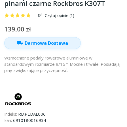
pinami czarne Rockbros K307T
Czytaj opinie (
1
)
139,00 zł
local_shipping
Darmowa Dostawa
Wzmocnione pedały rowerowe aluminiowe w
standardowym rozmiarze 9/16 ”. Mocne i trwałe. Posiadają
piny zwiększające przyczepność.
RB.PEDAL006
Indeks:
6910180016934
Ean: