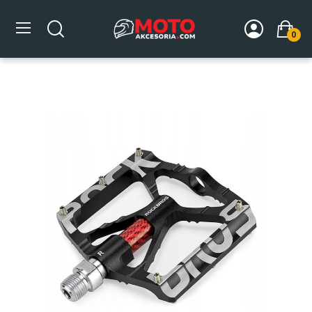
0
Strona główna
CZĘŚCI ROWEROWE
Pedały rowerowe
Pedały rowerowe aluminiowe z pinami czarne Rockbros K307T