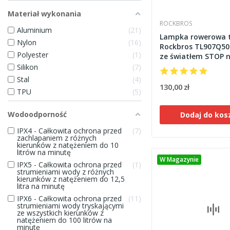
Materiał wykonania
ROCKBROS
Aluminium
21
Lampka rowerowa 
Nylon
16
Rockbros TL907Q50
Polyester
1
ze światłem STOP n
lub siodło
Silikon
7
Stal
4
130,00 zł
TPU
5
Wodoodporność
Dodaj do kos
IPX4 - Całkowita ochrona przed
7
zachlapaniem z różnych
kierunków z natężeniem do 10
litrów na minutę
W Magazynie
IPX5 - Całkowita ochrona przed
1
strumieniami wody z różnych
kierunków z natężeniem do 12,5
litra na minutę
IPX6 - Całkowita ochrona przed
11
strumieniami wody tryskającymi
ze wszystkich kierunków z
natężeniem do 100 litrów na
minutę