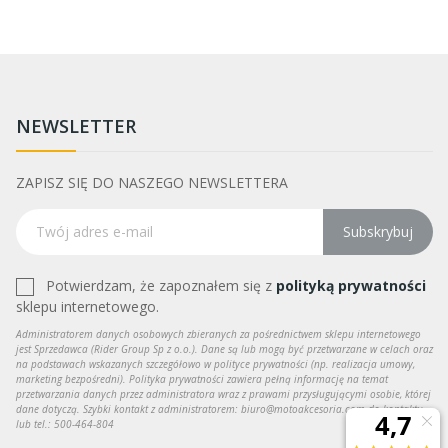
NEWSLETTER
ZAPISZ SIĘ DO NASZEGO NEWSLETTERA
Subskrybuj
Potwierdzam, że zapoznałem się z
polityką prywatności
sklepu internetowego.
Administratorem danych osobowych zbieranych za pośrednictwem sklepu internetowego
jest Sprzedawca (Rider Group Sp z o.o.). Dane są lub mogą być przetwarzane w celach oraz
na podstawach wskazanych szczegółowo w polityce prywatności (np. realizacja umowy,
marketing bezpośredni). Polityka prywatności zawiera pełną informację na temat
przetwarzania danych przez administratora wraz z prawami przysługującymi osobie, której
dane dotyczą. Szybki kontakt z administratorem: biuro@motoakcesoria.com do kontaktu
lub tel.: 500-464-804