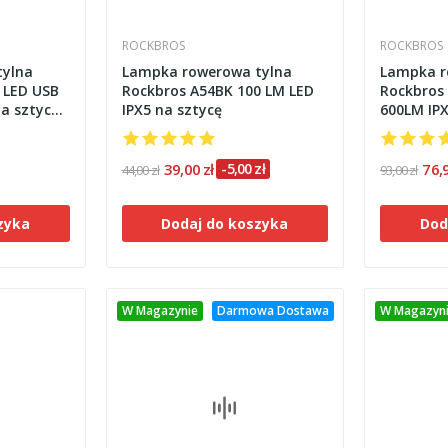
ROCKBROS
ROCKBROS
tylna
Lampka rowerowa tylna
Lampka r
 LED USB
Rockbros A54BK 100 LM LED
Rockbros
a sztycę
IPX5 na sztycę
600LM IP
39,00 zł
-5,00 zł
76,
44,00 zł
93,00 zł
zyka
Dodaj do koszyka
Dod
W Magazynie
Darmowa Dostawa
W Magazyn