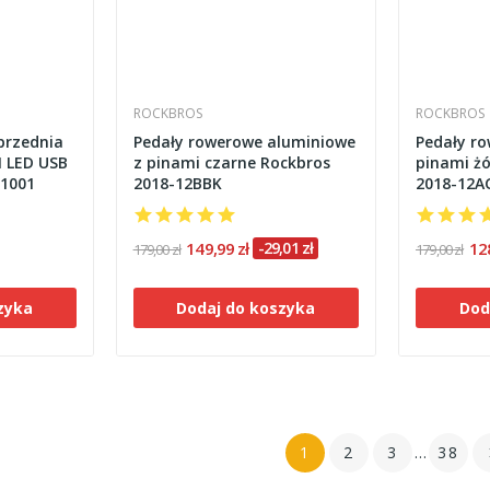
ROCKBROS
ROCKBROS
przednia
Pedały rowerowe aluminiowe
Pedały r
 LED USB
z pinami czarne Rockbros
pinami żó
01001
2018-12BBK
2018-12A
149,99 zł
-29,01 zł
12
179,00 zł
179,00 zł
zyka
Dodaj do koszyka
Dod
1
2
3
…
38