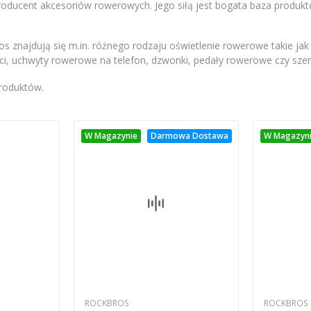
roducent akcesoriów rowerowych. Jego siłą jest bogata baza produktó
os znajdują się m.in. różnego rodzaju oświetlenie rowerowe takie jak
i, uchwyty rowerowe na telefon, dzwonki, pedały rowerowe czy sze
produktów.
W Magazynie
Darmowa Dostawa
W Magazyn
ROCKBROS
ROCKBROS