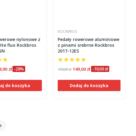
ROCKBROS
owerowe nylonowe z
Pedały rowerowe aluminiowe
łte fluo Rockbros
z pinami srebrne Rockbros
GN
2017-12ES
8,90 zł
-28%
149,00 zł
-10,00 zł
159,00 zł
aj do koszyka
Dodaj do koszyka
