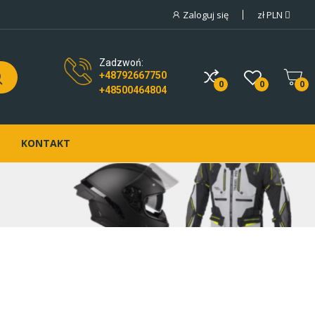
Zaloguj się
zł
PLN
Zadzwoń:
+48792667750
0
0
0
+48500464804
KONTAKT