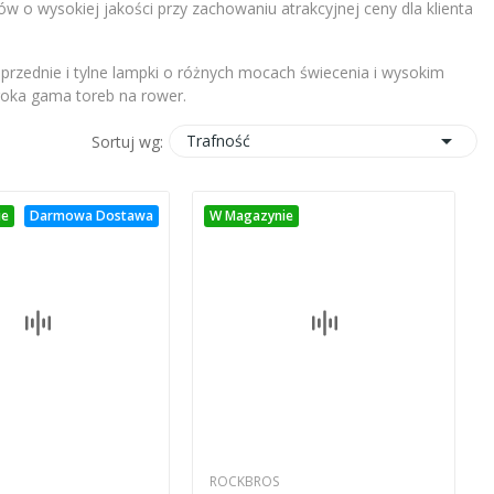
w o wysokiej jakości przy zachowaniu atrakcyjnej ceny dla klienta
 przednie i tylne lampki o różnych mocach świecenia i wysokim
roka gama toreb na rower.

Trafność
Sortuj wg:
ie
Darmowa Dostawa
W Magazynie
ROCKBROS