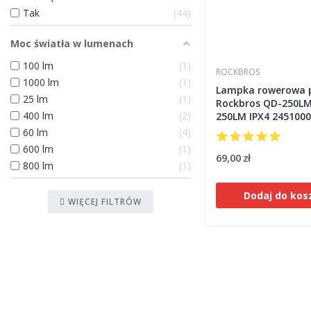
Tak
44
Moc światła w lumenach
100 lm
1
ROCKBROS
1000 lm
1
Lampka rowerowa 
25 lm
1
Rockbros QD-250LM
400 lm
2
250LM IPX4 245100
60 lm
4
600 lm
1
69,00 zł
800 lm
1
Dodaj do kos
WIĘCEJ FILTRÓW