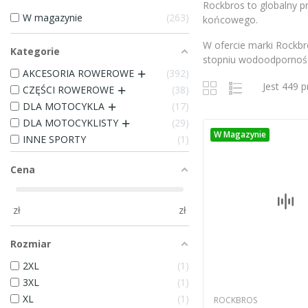
Rockbros to globalny p
W magazynie
263
końcowego.
W ofercie marki Rockbr
Kategorie
stopniu wodoodpornośc
AKCESORIA ROWEROWE
392
Jest 449 
CZĘŚCI ROWEROWE
38
DLA MOTOCYKLA
17
DLA MOTOCYKLISTY
29
W Magazynie
INNE SPORTY
1
Cena
zł
zł
Rozmiar
2XL
1
3XL
1
XL
1
ROCKBROS