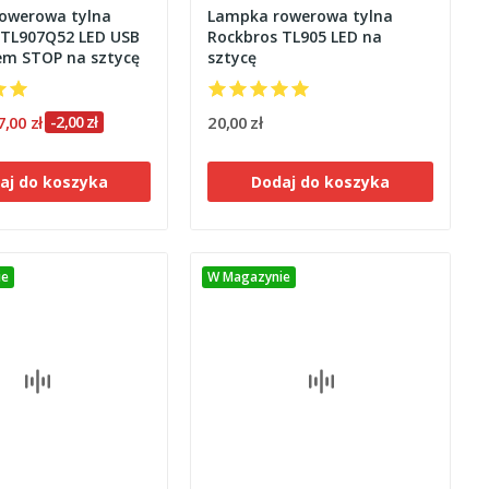
owerowa tylna
Lampka rowerowa tylna
 TL907Q52 LED USB
Rockbros TL905 LED na
em STOP na sztycę
sztycę
7,00 zł
-2,00 zł
20,00 zł
aj do koszyka
Dodaj do koszyka
ie
W Magazynie