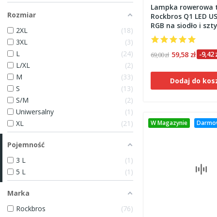
Lampka rowerowa 
Rozmiar
Rockbros Q1 LED US
RGB na siodło i szt
2XL
18
3XL
3
L
24
59,58 zł
-9,42 
69,00 zł
L/XL
2
M
33
Dodaj do kos
S
13
S/M
2
Uniwersalny
1
W Magazynie
Darmo
XL
21
Pojemność
3 L
1
5 L
1
Marka
Rockbros
76