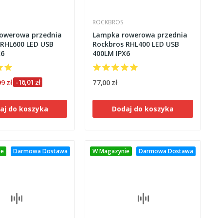
ROCKBROS
owerowa przednia
Lampka rowerowa przednia
 RHL600 LED USB
Rockbros RHL400 LED USB
X6
400LM IPX6
99 zł
-16,01 zł
77,00 zł
aj do koszyka
Dodaj do koszyka
ie
Darmowa Dostawa
W Magazynie
Darmowa Dostawa