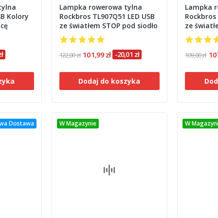
tylna
Lampka rowerowa tylna
Lampka r
B Kolory
Rockbros TL907Q51 LED USB
Rockbros
ycę
ze światłem STOP pod siodło
ze światł
zł
101,99 zł
-20,01 zł
10
122,00 zł
109,00 zł
zyka
Dodaj do koszyka
Dod
wa Dostawa
W Magazynie
W Magazyn