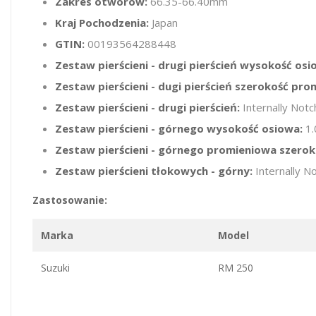
Zakres otworów:
66.35-66.40mm
Kraj Pochodzenia:
Japan
GTIN:
00193564288448
Zestaw pierścieni - drugi pierścień wysokość osi
Zestaw pierścieni - dugi pierścień szerokość pro
Zestaw pierścieni - drugi pierścień:
Internally Notc
Zestaw pierścieni - górnego wysokość osiowa:
1
Zestaw pierścieni - górnego promieniowa szerok
Zestaw pierścieni tłokowych - górny:
Internally No
Zastosowanie:
Marka
Model
Suzuki
RM 250