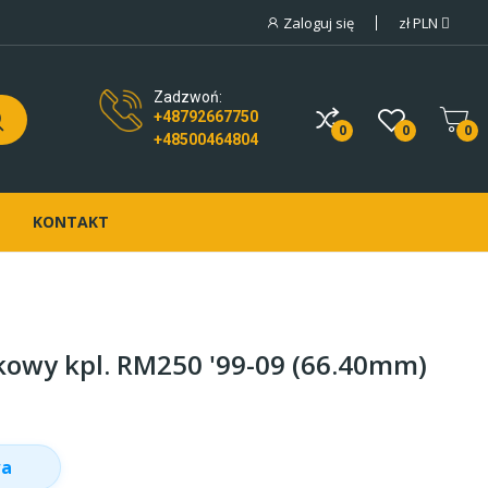
Zaloguj się
zł
PLN
Zadzwoń:
+48792667750
0
0
0
+48500464804
KONTAKT
okowy kpl. RM250 '99-09 (66.40mm)
wa