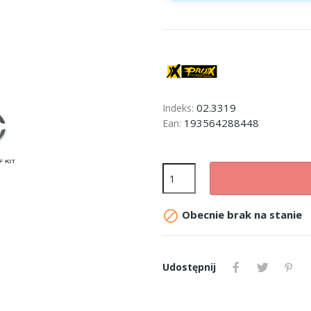
02.3319
Indeks:
193564288448
Ean:

Obecnie brak na stanie
Udostępnij