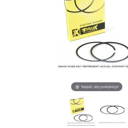
Najedź, aby powiększyć