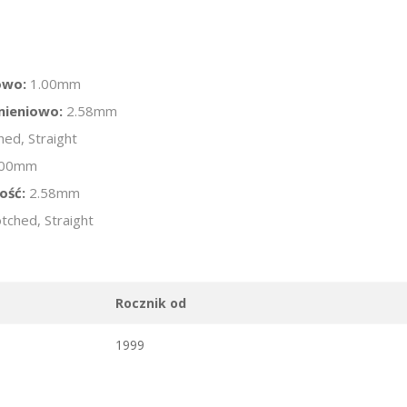
owo:
1.00mm
mieniowo:
2.58mm
hed, Straight
.00mm
ość:
2.58mm
tched, Straight
Rocznik od
1999