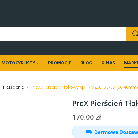
 MOTOCYKLISTY
PROMOCJE
BLOG
O NAS
MARKI
Pierścienie
ProX Pierścień Tłokowy kpl. RM250 '99-09 (66.40mm)
ProX Pierścień Tł
170,00 zł
local_shipping
Darmowa Dosta