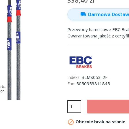
338,40 zł
local_shipping
Darmowa Dosta
Przewody hamulcowe EBC Brake
Gwarantowana jakość z certyf
BLM8053-2F
Indeks:
5050953811845
Ean:

Obecnie brak na stanie