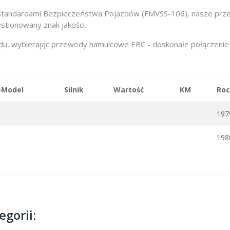
Standardami Bezpieczeństwa Pojazdów (FMVSS-106), nasze przew
stionowany znak jakości.
, wybierając przewody hamulcowe EBC - doskonałe połączenie jak
-Model
Silnik
Wartość
KM
Roc
197
198
gorii: