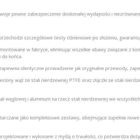
e pewne zabezpieczenie doskonałej wydajności i niezrównanej 
zechodzi szczegółowe testy ciśnieniowe po złożeniu, gwarantu
montowane w fabryce, eliminując wszelkie obawy związane z k
 do końca.
apewnia identyczne prowadzenie jak oryginalne przewody, zape
iony wąż ze stali nierdzewnej PTFE oraz złączki ze stali nierd
i węglowej i aluminium na rzecz stali nierdzewnej we wszystkic
arczane jako kompleksowe zestawy, obejmujące zupełnie nowe ś
ojektowane i wykonane z myślą o trwałości, co potwierdza doży