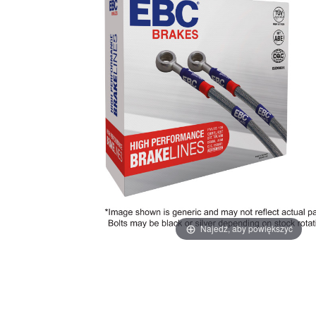
Najedź, aby powiększyć