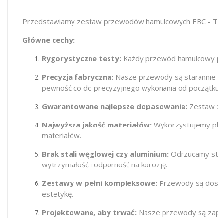
Przedstawiamy zestaw przewodów hamulcowych EBC - Twoj
Główne cechy:
Rygorystyczne testy:
Każdy przewód hamulcowy pr
Precyzja fabryczna:
Nasze przewody są starannie 
pewność co do precyzyjnego wykonania od początku
Gwarantowane najlepsze dopasowanie:
Zestaw z
Najwyższa jakość materiałów:
Wykorzystujemy plec
materiałów.
Brak stali węglowej czy aluminium:
Odrzucamy stal
wytrzymałość i odporność na korozję.
Zestawy w pełni kompleksowe:
Przewody są dost
estetykę.
Projektowane, aby trwać:
Nasze przewody są zapr