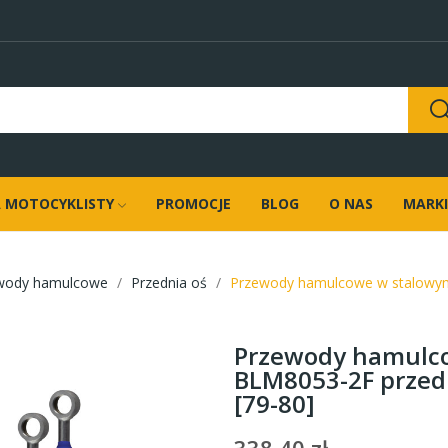
 MOTOCYKLISTY
PROMOCJE
BLOG
O NAS
MARKI
wody hamulcowe
Przednia oś
Przewody hamulcowe w stalowym
Przewody hamulco
BLM8053-2F przed
[79-80]