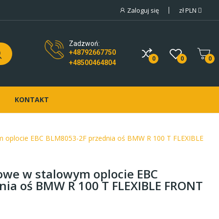
Zaloguj się
zł
PLN
Zadzwoń:
+48792667750
0
0
0
+48500464804
KONTAKT
 oplocie EBC BLM8053-2F przednia oś BMW R 100 T FLEXIBLE
we w stalowym oplocie EBC
nia oś BMW R 100 T FLEXIBLE FRONT