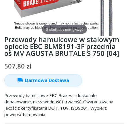
Stuknij, aby powiększyć
Przewody hamulcowe w stalowym
oplocie EBC BLM8191-3F przednia
oś MV AGUSTA BRUTALE S 750 [04]
507,80 zł
local_shipping
Darmowa Dostawa
Przewody hamulcowe EBC Brakes - doskonałe
dopasowanie, niezawodność i trwałość. Gwarantowana
jakość z certyfikatami DOT, TÜV, ISO9001. Wybierz
pewność hamowania