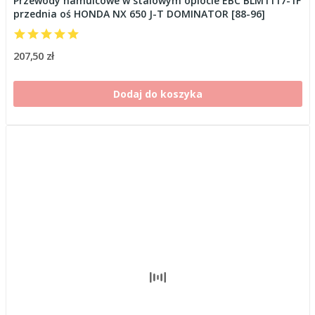
Przewody hamulcowe w stalowym oplocie EBC BLM1117-1F
przednia oś HONDA NX 650 J-T DOMINATOR [88-96]
207,50 zł
Dodaj do koszyka