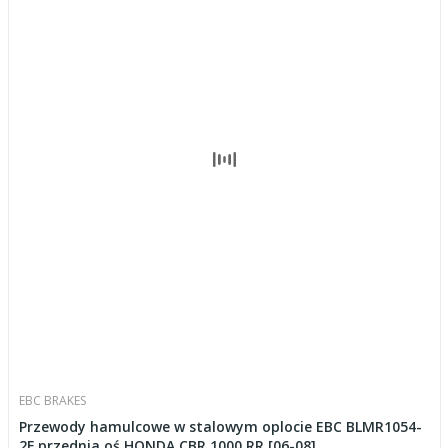
EBC BRAKES
Przewody hamulcowe w stalowym oplocie EBC BLMR1054-
2F przednia oś HONDA CBR 1000 RR [06-08]