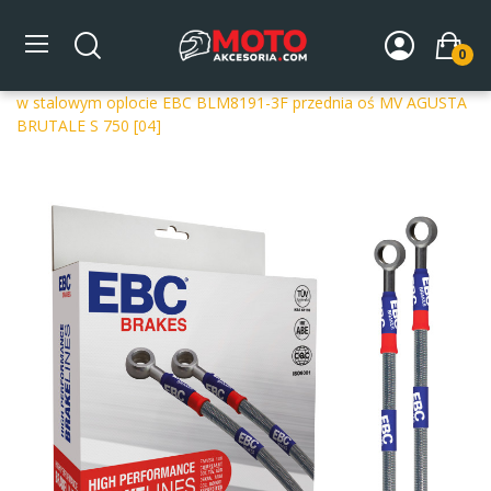
0
Strona główna
DLA MOTOCYKLA
Układ hamulcowy
Przewody hamulcowe
Przednia oś
Przewody hamulcowe
w stalowym oplocie EBC BLM8191-3F przednia oś MV AGUSTA
BRUTALE S 750 [04]