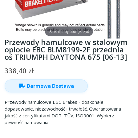
Stuknij, aby powiększyć
Przewody hamulcowe w stalowym
oplocie EBC BLM8199-2F przednia
oś TRIUMPH DAYTONA 675 [06-13]
338,40 zł
local_shipping
Darmowa Dostawa
Przewody hamulcowe EBC Brakes - doskonałe
dopasowanie, niezawodność i trwałość. Gwarantowana
jakość z certyfikatami DOT, TÜV, ISO9001. Wybierz
pewność hamowania