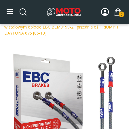
0
Strona główna
DLA MOTOCYKLA
Układ hamulcowy
Przewody hamulcowe
Przednia oś
Przewody hamulcowe
w stalowym oplocie EBC BLM8199-2F przednia oś TRIUMPH
DAYTONA 675 [06-13]