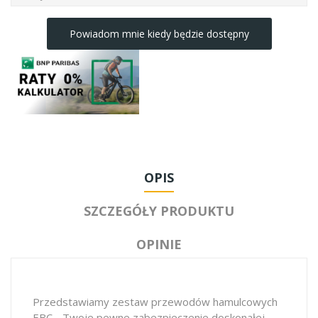
Powiadom mnie kiedy będzie dostępny
OPIS
SZCZEGÓŁY PRODUKTU
OPINIE
Przedstawiamy zestaw przewodów hamulcowych
EBC - Twoje pewne zabezpieczenie doskonałej