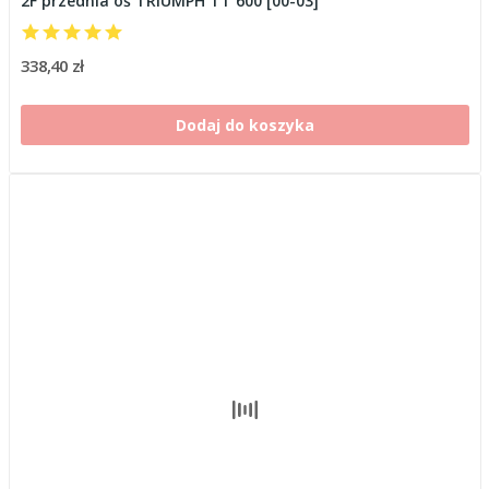
2F przednia oś TRIUMPH TT 600 [00-03]
338,40 zł
Dodaj do koszyka