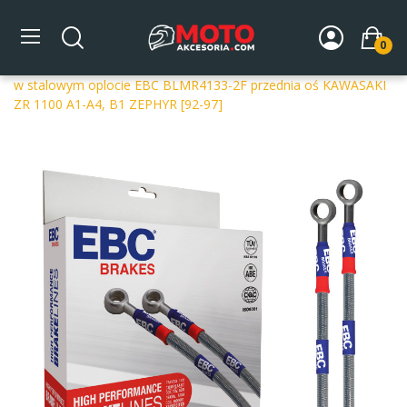
0
Strona główna
DLA MOTOCYKLA
Układ hamulcowy
Przewody hamulcowe
Przednia oś
Przewody hamulcowe
w stalowym oplocie EBC BLMR4133-2F przednia oś KAWASAKI
ZR 1100 A1-A4, B1 ZEPHYR [92-97]