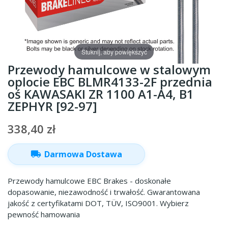
Stuknij, aby powiększyć
Przewody hamulcowe w stalowym
oplocie EBC BLMR4133-2F przednia
oś KAWASAKI ZR 1100 A1-A4, B1
ZEPHYR [92-97]
338,40 zł
local_shipping
Darmowa Dostawa
Przewody hamulcowe EBC Brakes - doskonałe
dopasowanie, niezawodność i trwałość. Gwarantowana
jakość z certyfikatami DOT, TÜV, ISO9001. Wybierz
pewność hamowania