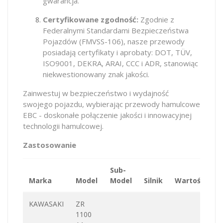
gwarancja.
Certyfikowane zgodność:
Zgodnie z
Federalnymi Standardami Bezpieczeństwa
Pojazdów (FMVSS-106), nasze przewody
posiadają certyfikaty i aprobaty: DOT, TÜV,
ISO9001, DEKRA, ARAI, CCC i ADR, stanowiąc
niekwestionowany znak jakości.
Zainwestuj w bezpieczeństwo i wydajność
swojego pojazdu, wybierając przewody hamulcowe
EBC - doskonałe połączenie jakości i innowacyjnej
technologii hamulcowej.
Zastosowanie
Sub-
Marka
Model
Model
Silnik
Wartość
K
KAWASAKI
ZR
1100