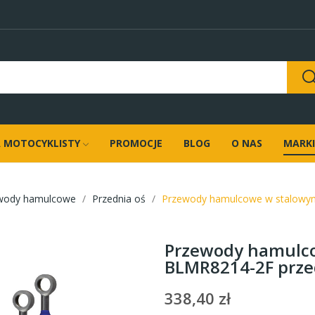
 MOTOCYKLISTY
PROMOCJE
BLOG
O NAS
MARKI
wody hamulcowe
Przednia oś
Przewody hamulcowe w stalowym
Przewody hamulco
BLMR8214-2F prze
338,40 zł