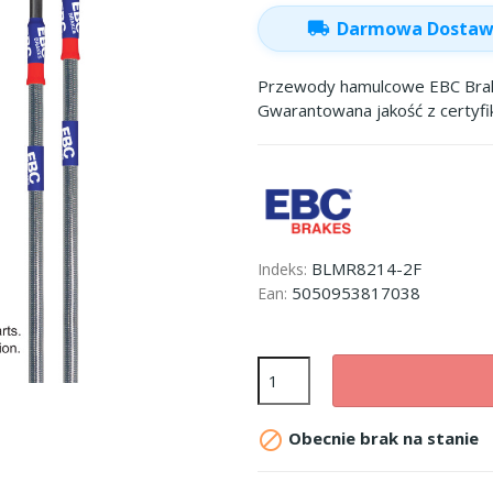
local_shipping
Darmowa Dosta
Przewody hamulcowe EBC Brake
Gwarantowana jakość z certyf
BLMR8214-2F
Indeks:
5050953817038
Ean:

Obecnie brak na stanie