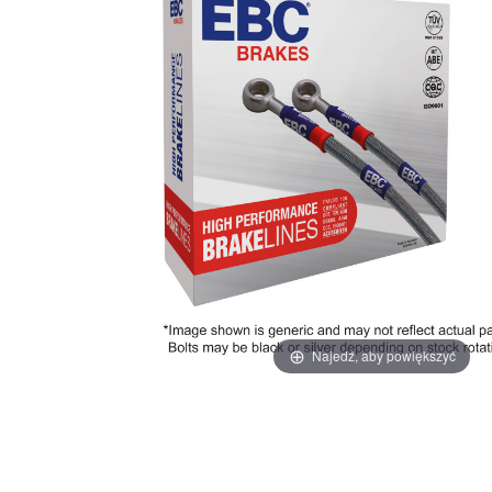
Najedź, aby powiększyć