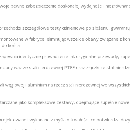
e pewne zabezpieczenie doskonałej wydajności i niezrównanej 
zechodzi szczegółowe testy ciśnieniowe po złożeniu, gwarantu
montowane w fabryce, eliminując wszelkie obawy związane z k
 do końca.
apewnia identyczne prowadzenie jak oryginalne przewody, zape
iony wąż ze stali nierdzewnej PTFE oraz złączki ze stali nierd
i węglowej i aluminium na rzecz stali nierdzewnej we wszystkic
arczane jako kompleksowe zestawy, obejmujące zupełnie nowe ś
ojektowane i wykonane z myślą o trwałości, co potwierdza doży