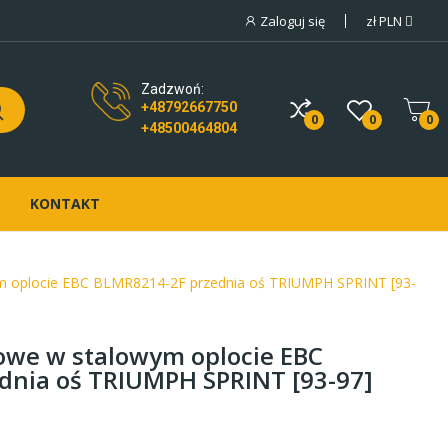
Zaloguj się
zł
PLN
Zadzwoń:
+48792667750
0
0
0
+48500464804
KONTAKT
 oplocie EBC BLMR8214-2F przednia oś TRIUMPH SPRINT [93-
we w stalowym oplocie EBC
dnia oś TRIUMPH SPRINT [93-97]