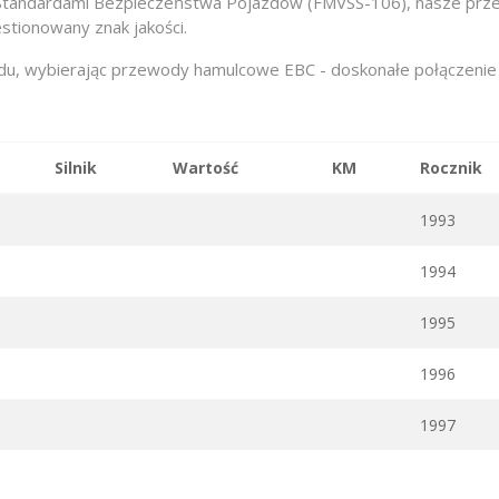
Standardami Bezpieczeństwa Pojazdów (FMVSS-106), nasze przew
stionowany znak jakości.
, wybierając przewody hamulcowe EBC - doskonałe połączenie jak
Silnik
Wartość
KM
Rocznik
1993
1994
1995
1996
1997