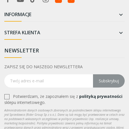
INFORMACJE

STREFA KLIENTA

NEWSLETTER
ZAPISZ SIĘ DO NASZEGO NEWSLETTERA
Subskrybuj
Potwierdzam, że zapoznałem się z
polityką prywatności
sklepu internetowego.
Administratorem danych osobowych zbieranych za pośrednictwem sklepu internetowego
jest Sprzedawca (Rider Group Sp z o.o.). Dane są lub mogą być przetwarzane w celach oraz
na podstawach wskazanych szczegółowo w polityce prywatności (np. realizacja umowy,
marketing bezpośredni). Polityka prywatności zawiera pełną informację na temat
przetwarzania danych przez administratora wraz z prawami przysługującymi osobie, której