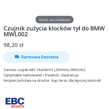
Stuknij, aby powiększyć
Czujnik zużycia klocków tył do BMW
MWL002
98,20 zł
local_shipping
Darmowa Dostawa
Zamów czujnik ABS FA438HH (265mm) MWL002.
Optymalne hamowanie i trwałość. Gwarancja
bezpieczeństwa na drodze. Kup teraz dla lepszej kontroli!