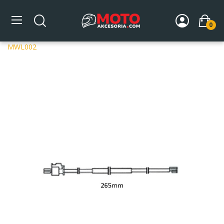
0
Strona główna
DLA MOTOCYKLA
Układ hamulcowy
Przewody hamulcowe
Czujnik zużycia klocków tył do BMW
MWL002