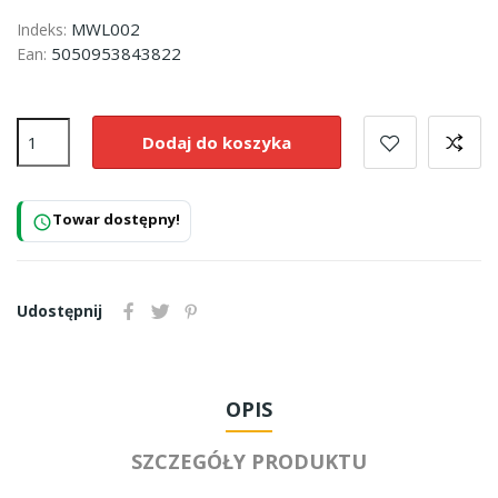
MWL002
Indeks:
5050953843822
Ean:
Dodaj do koszyka
Towar dostępny!
schedule
Udostępnij
OPIS
SZCZEGÓŁY PRODUKTU