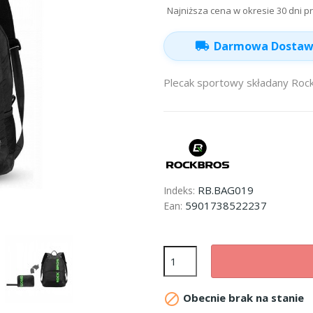
Najniższa cena w okresie 30 dni p
local_shipping
Darmowa Dosta
Plecak sportowy składany Roc
RB.BAG019
Indeks:
5901738522237
Ean:

Obecnie brak na stanie