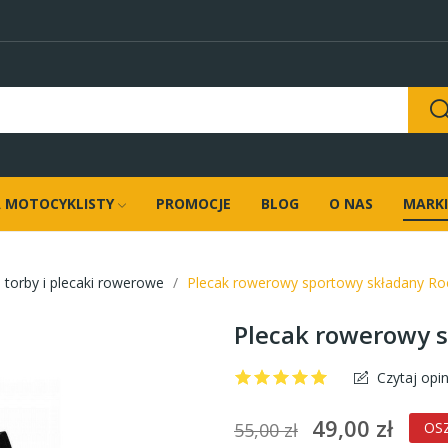
 MOTOCYKLISTY
PROMOCJE
BLOG
O NAS
MARKI
 torby i plecaki rowerowe
Plecak rowerowy sportowy składany R
Plecak rowerowy 
Czytaj opin
49,00 zł
55,00 zł
OSZ