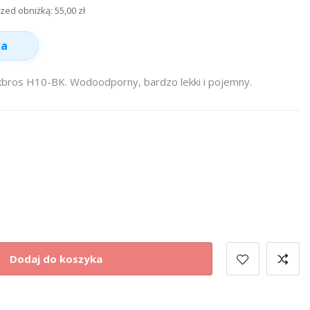
rzed obniżką:
55,00 zł
wa
kbros H10-BK. Wodoodporny, bardzo lekki i pojemny.
Dodaj do koszyka