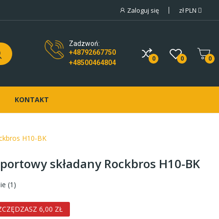
Zaloguj się
zł
PLN
Zadzwoń:
+48792667750
0
0
0
+48500464804
KONTAKT
ockbros H10-BK
sportowy składany Rockbros H10-BK
ie (
1
)
CZĘDZASZ 6,00 ZŁ