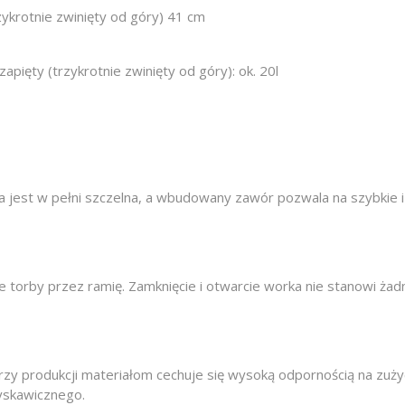
ykrotnie zwinięty od góry) 41 cm
apięty (trzykrotnie zwinięty od góry): ok. 20l
a jest w pełni szczelna, a wbudowany zawór pozwala na szybkie 
torby przez ramię. Zamknięcie i otwarcie worka nie stanowi żad
zy produkcji materiałom cechuje się wysoką odpornością na zużyc
yskawicznego.