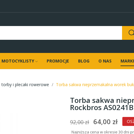
 MOTOCYKLISTY
PROMOCJE
BLOG
O NAS
MARKI
 torby i plecaki rowerowe
Torba sakwa nieprzemakalna worek bu
Torba sakwa niep
Rockbros AS0241B
64,00 zł
92,00 zł
OS
Najniższa cena w okresie 30 dni p