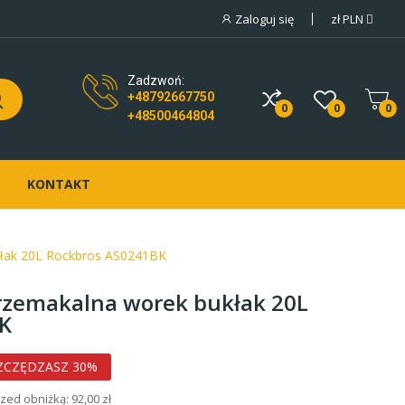
Zaloguj się
zł
PLN
Zadzwoń:
+48792667750
0
0
0
+48500464804
KONTAKT
kłak 20L Rockbros AS0241BK
rzemakalna worek bukłak 20L
K
ZCZĘDZASZ 30%
rzed obniżką:
92,00 zł