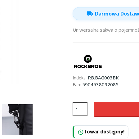
local_shipping
Darmowa Dosta
Uniwersalna sakwa o pojemnośc
RB.BAG003BK
Indeks:
5904538092085
Ean:
Towar dostępny!
schedule