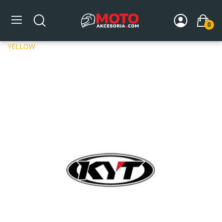
0
Strona główna
DLA MOTOCYKLISTY
Kaski
Akcesoria
do kasków
Spoilery
Spoiler THUNDERFLASH SPARK MATT
YELLOW