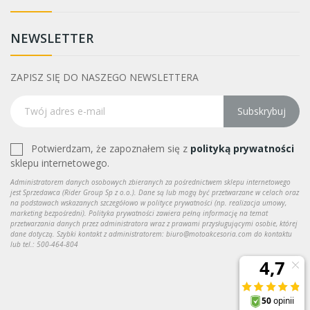
NEWSLETTER
ZAPISZ SIĘ DO NASZEGO NEWSLETTERA
Subskrybuj
Potwierdzam, że zapoznałem się z
polityką prywatności
sklepu internetowego.
Administratorem danych osobowych zbieranych za pośrednictwem sklepu internetowego
jest Sprzedawca (Rider Group Sp z o.o.). Dane są lub mogą być przetwarzane w celach oraz
na podstawach wskazanych szczegółowo w polityce prywatności (np. realizacja umowy,
marketing bezpośredni). Polityka prywatności zawiera pełną informację na temat
przetwarzania danych przez administratora wraz z prawami przysługującymi osobie, której
dane dotyczą. Szybki kontakt z administratorem: biuro@motoakcesoria.com do kontaktu
lub tel.: 500-464-804