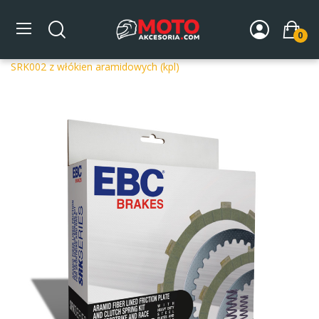
0
Strona główna
DLA MOTOCYKLA
Części silnikowe
Sprzęgła
Sprzęgła kompletne
Kompletne sprzęgło EBC
SRK002 z włókien aramidowych (kpl)