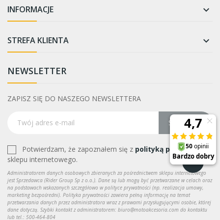
INFORMACJE

STREFA KLIENTA

NEWSLETTER
ZAPISZ SIĘ DO NASZEGO NEWSLETTERA
Subskrybuj
Potwierdzam, że zapoznałem się z
polityką prywatności
sklepu internetowego.
Administratorem danych osobowych zbieranych za pośrednictwem sklepu internetowego
jest Sprzedawca (Rider Group Sp z o.o.). Dane są lub mogą być przetwarzane w celach oraz
na podstawach wskazanych szczegółowo w polityce prywatności (np. realizacja umowy,
marketing bezpośredni). Polityka prywatności zawiera pełną informację na temat
przetwarzania danych przez administratora wraz z prawami przysługującymi osobie, której
dane dotyczą. Szybki kontakt z administratorem: biuro@motoakcesoria.com do kontaktu
lub tel.: 500-464-804