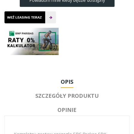
Powiadom mnie kiedy będzie dostępny
OPIS
SZCZEGÓŁY PRODUKTU
OPINIE
Kompletny zestaw sprzęgła EBC Brakes SRK