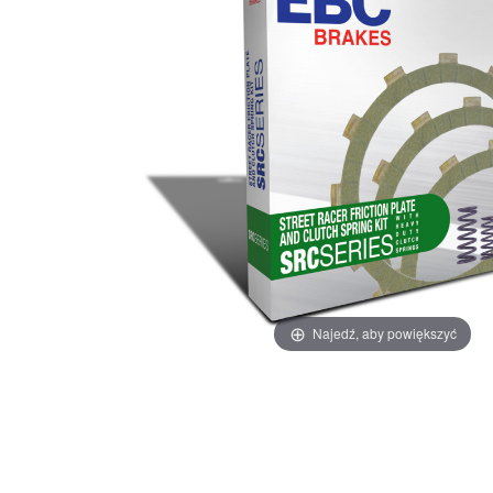
Najedź, aby powiększyć