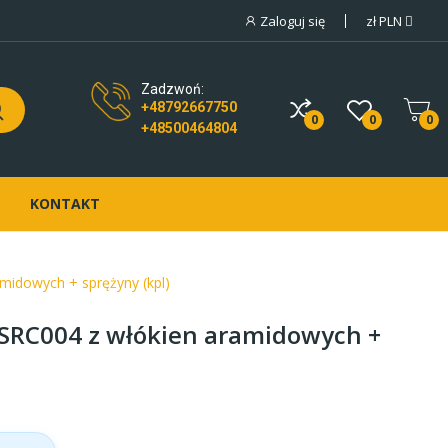
Zaloguj się
zł
PLN
Zadzwoń:
+48792667750
0
0
0
+48500464804
KONTAKT
midowych + sprężyny (kpl)
 SRC004 z włókien aramidowych +