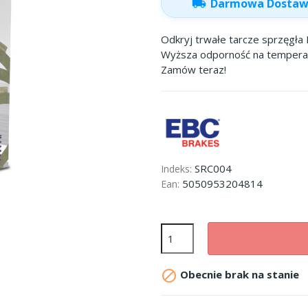
local_shipping
Darmowa Dosta
Odkryj trwałe tarcze sprzęgła 
Wyższa odporność na temperatu
Zamów teraz!
SRC004
Indeks:
5050953204814
Ean:

Obecnie brak na stanie