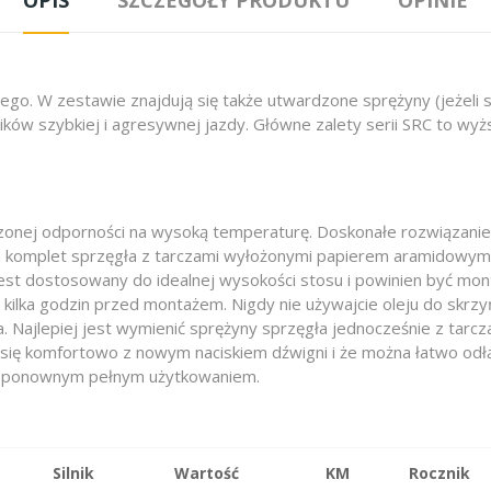
ego. W zestawie znajdują się także utwardzone sprężyny (jeżel
ików szybkiej i agresywnej jazdy. Główne zalety serii SRC to wy
zonej odporności na wysoką temperaturę. Doskonałe rozwiązanie 
ra komplet sprzęgła z tarczami wyłożonymi papierem aramidowym
st dostosowany do idealnej wysokości stosu i powinien być mon
 kilka godzin przed montażem. Nigdy nie używajcie oleju do skrz
Najlepiej jest wymienić sprężyny sprzęgła jednocześnie z tarcz
z się komfortowo z nowym naciskiem dźwigni i że można łatwo odłą
d ponownym pełnym użytkowaniem.
Silnik
Wartość
KM
Rocznik