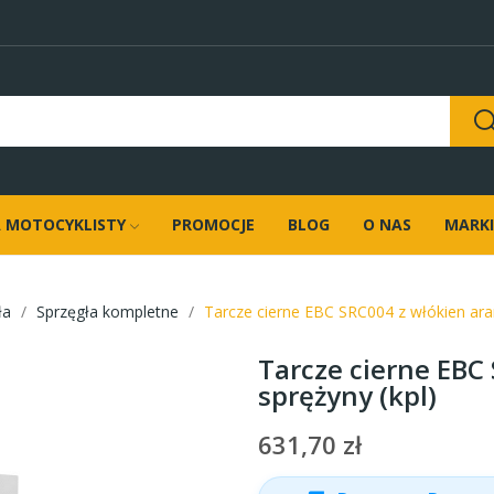
 MOTOCYKLISTY
PROMOCJE
BLOG
O NAS
MARKI
ła
Sprzęgła kompletne
Tarcze cierne EBC SRC004 z włókien ara
Tarcze cierne EBC
sprężyny (kpl)
631,70 zł