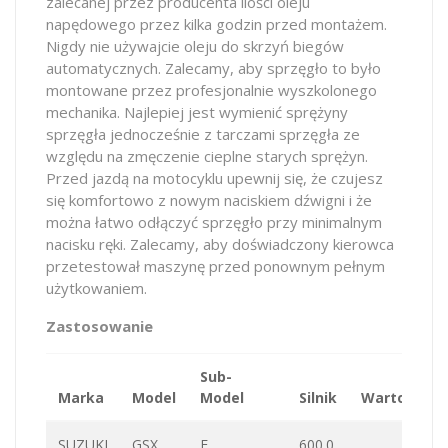
zalecanej przez producenta ilości oleju
napędowego przez kilka godzin przed montażem.
Nigdy nie używajcie oleju do skrzyń biegów
automatycznych. Zalecamy, aby sprzęgło to było
montowane przez profesjonalnie wyszkolonego
mechanika. Najlepiej jest wymienić sprężyny
sprzęgła jednocześnie z tarczami sprzęgła ze
względu na zmęczenie cieplne starych sprężyn.
Przed jazdą na motocyklu upewnij się, że czujesz
się komfortowo z nowym naciskiem dźwigni i że
można łatwo odłączyć sprzęgło przy minimalnym
nacisku ręki. Zalecamy, aby doświadczony kierowca
przetestował maszynę przed ponownym pełnym
użytkowaniem.
Zastosowanie
Sub-
Marka
Model
Model
Silnik
Wartość
SUZUKI
GSX
F
600.0