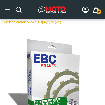
0
Strona główna
DLA MOTOCYKLA
Części silnikowe
Sprzęgła
Sprzęgła kompletne
Tarcze cierne EBC SRC017 z
włókien aramidowych + sprężyny (kpl)