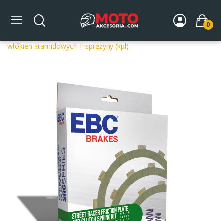
0
Strona główna
DLA MOTOCYKLA
Części silnikowe
Sprzęgła
Sprzęgła kompletne
Tarcze cierne EBC SRC034 z
włókien aramidowych + sprężyny (kpl)