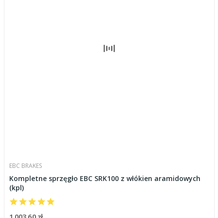
EBC BRAKES
Kompletne sprzęgło EBC SRK100 z włókien aramidowych
(kpl)
1 003,60 zł