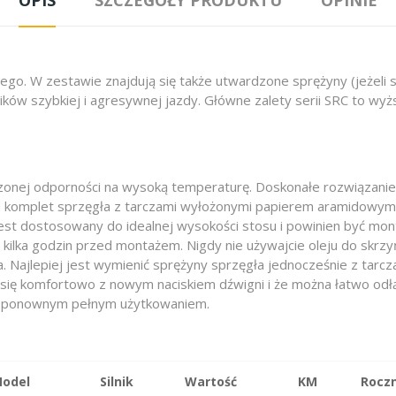
ego. W zestawie znajdują się także utwardzone sprężyny (jeżel
ików szybkiej i agresywnej jazdy. Główne zalety serii SRC to wy
zonej odporności na wysoką temperaturę. Doskonałe rozwiązanie 
ra komplet sprzęgła z tarczami wyłożonymi papierem aramidowym
st dostosowany do idealnej wysokości stosu i powinien być mon
 kilka godzin przed montażem. Nigdy nie używajcie oleju do skrz
Najlepiej jest wymienić sprężyny sprzęgła jednocześnie z tarcz
z się komfortowo z nowym naciskiem dźwigni i że można łatwo odłą
d ponownym pełnym użytkowaniem.
Model
Silnik
Wartość
KM
Roczn