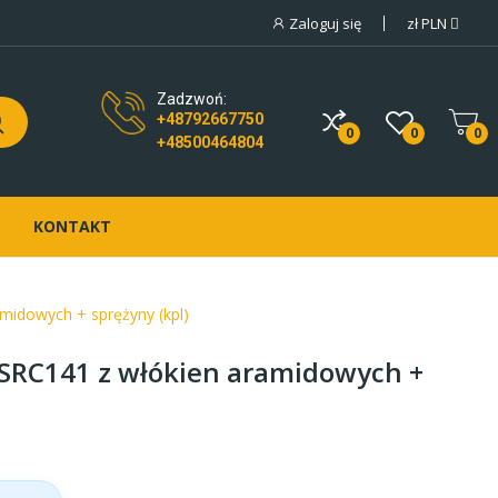
Zaloguj się
zł
PLN
Zadzwoń:
+48792667750
0
0
0
+48500464804
KONTAKT
midowych + sprężyny (kpl)
 SRC141 z włókien aramidowych +