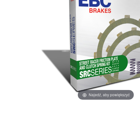
Najedź, aby powiększyć