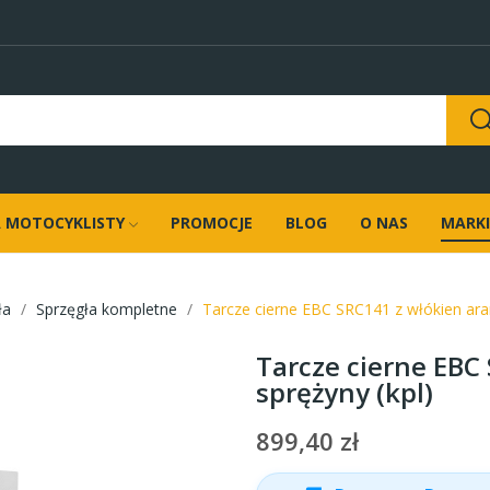
 MOTOCYKLISTY
PROMOCJE
BLOG
O NAS
MARKI
ła
Sprzęgła kompletne
Tarcze cierne EBC SRC141 z włókien ara
Tarcze cierne EBC
sprężyny (kpl)
899,40 zł