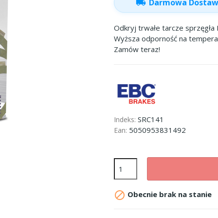
local_shipping
Darmowa Dosta
Odkryj trwałe tarcze sprzęgła 
Wyższa odporność na temperatu
Zamów teraz!
SRC141
Indeks:
5050953831492
Ean:

Obecnie brak na stanie