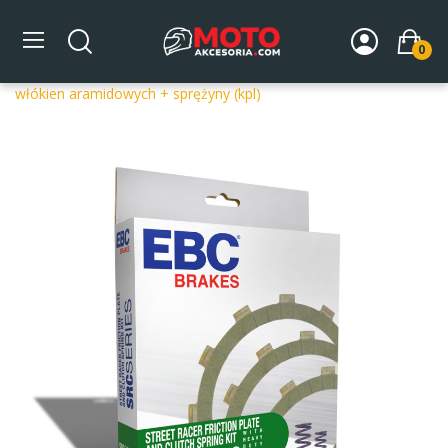
0
Strona główna
DLA MOTOCYKLA
Części silnikowe
Sprzęgła
Sprzęgła kompletne
Tarcze cierne EBC SRC169 z
włókien aramidowych + sprężyny (kpl)