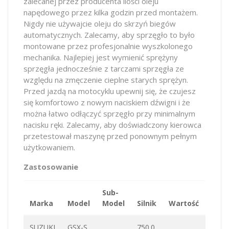
zalecanej przez producenta ilości oleju
napędowego przez kilka godzin przed montażem.
Nigdy nie używajcie oleju do skrzyń biegów
automatycznych. Zalecamy, aby sprzęgło to było
montowane przez profesjonalnie wyszkolonego
mechanika. Najlepiej jest wymienić sprężyny
sprzęgła jednocześnie z tarczami sprzęgła ze
względu na zmęczenie cieplne starych sprężyn.
Przed jazdą na motocyklu upewnij się, że czujesz
się komfortowo z nowym naciskiem dźwigni i że
można łatwo odłączyć sprzęgło przy minimalnym
nacisku ręki. Zalecamy, aby doświadczony kierowca
przetestował maszynę przed ponownym pełnym
użytkowaniem.
Zastosowanie
Sub-
Marka
Model
Model
Silnik
Wartość
KM
SUZUKI
GSX-S
750.0