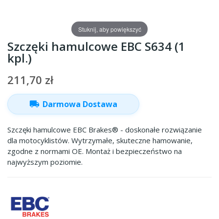
Stuknij, aby powiększyć
Szczęki hamulcowe EBC S634 (1
kpl.)
211,70 zł
local_shipping
Darmowa Dostawa
Szczęki hamulcowe EBC Brakes® - doskonałe rozwiązanie
dla motocyklistów. Wytrzymałe, skuteczne hamowanie,
zgodne z normami OE. Montaż i bezpieczeństwo na
najwyższym poziomie.