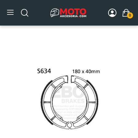
0
Strona główna
DLA MOTOCYKLA
Układ hamulcowy
Szczęki hamulcowe
Szczęki hamulcowe EBC S634 (1 kpl.)