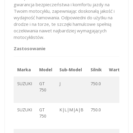
gwarancja bezpieczeństwa i komfortu jazdy na
Twoim motocyklu, zapewniając doskonałą jakość i
wydajność hamowania. Odpowiedni do użytku na
drodze i na torze, te szczęki hamulcowe spełnią
oczekiwania nawet najbardziej wymagających
motocyklistów.
Zastosowanie
Marka
Model
Sub-Model
Silnik
Wartość
SUZUKI
GT
J
750.0
750
SUZUKI
GT
K|L|M|A|B
750.0
750