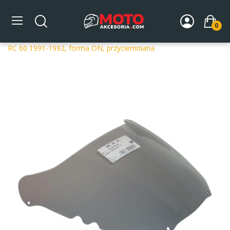
0
Strona główna
DLA MOTOCYKLA
Szyby
Szyby
dedykowane
Szyba motocyklowa MRA OT APRILIA AF 1-50
RC 60 1991-1992, forma ON, przyciemniana