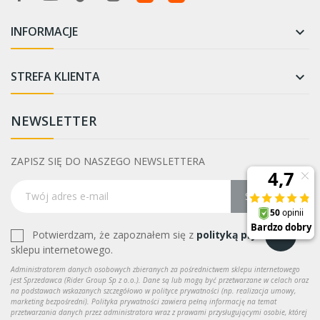
INFORMACJE

STREFA KLIENTA

NEWSLETTER
ZAPISZ SIĘ DO NASZEGO NEWSLETTERA
Subskrybuj
Potwierdzam, że zapoznałem się z
polityką prywatności
sklepu internetowego.
Administratorem danych osobowych zbieranych za pośrednictwem sklepu internetowego
jest Sprzedawca (Rider Group Sp z o.o.). Dane są lub mogą być przetwarzane w celach oraz
na podstawach wskazanych szczegółowo w polityce prywatności (np. realizacja umowy,
marketing bezpośredni). Polityka prywatności zawiera pełną informację na temat
przetwarzania danych przez administratora wraz z prawami przysługującymi osobie, której