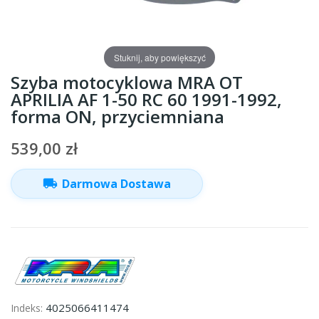
Stuknij, aby powiększyć
Szyba motocyklowa MRA OT
APRILIA AF 1-50 RC 60 1991-1992,
forma ON, przyciemniana
539,00 zł
local_shipping
Darmowa Dostawa
4025066411474
Indeks: