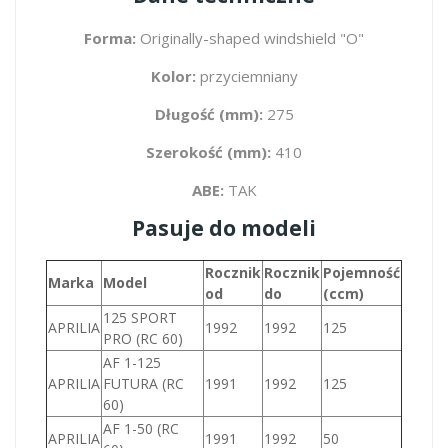
Forma:
Originally-shaped windshield "O"
Kolor:
przyciemniany
Długość (mm):
275
Szerokość (mm):
410
ABE:
TAK
Pasuje do modeli
Rocznik
Rocznik
Pojemność
Marka
Model
od
do
(ccm)
125 SPORT
APRILIA
1992
1992
125
PRO (RC 60)
AF 1-125
APRILIA
FUTURA (RC
1991
1992
125
60)
AF 1-50 (RC
APRILIA
1991
1992
50