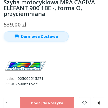
Szyba motocyklowa MRA CAGIVA
ELEFANT 900 1BE -, forma O,
przyciemniana
539,00 zł
local_shipping
Darmowa Dostawa
4025066515271
Indeks:
4025066515271
Ean:
Dodaj do koszyka