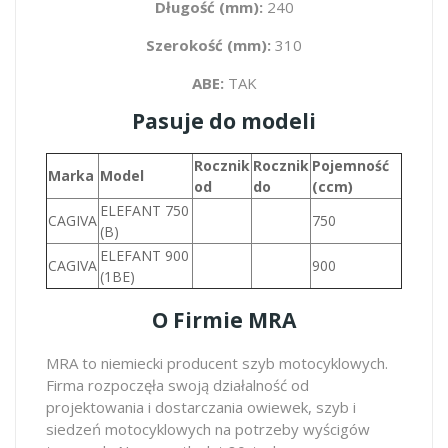
Długość (mm):
240
Szerokość (mm):
310
ABE:
TAK
Pasuje do modeli
Rocznik
Rocznik
Pojemność
Marka
Model
od
do
(ccm)
ELEFANT 750
CAGIVA
750
(B)
ELEFANT 900
CAGIVA
900
(1BE)
O Firmie MRA
MRA to niemiecki producent szyb motocyklowych.
Firma rozpoczęła swoją działalność od
projektowania i dostarczania owiewek, szyb i
siedzeń motocyklowych na potrzeby wyścigów