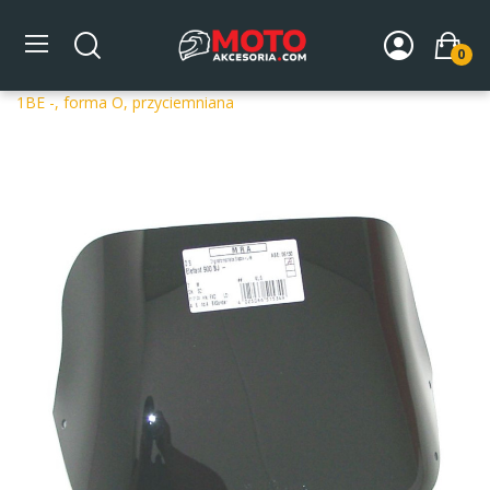
0
Strona główna
DLA MOTOCYKLA
Szyby
Szyby
dedykowane
Szyba motocyklowa MRA CAGIVA ELEFANT 900
1BE -, forma O, przyciemniana