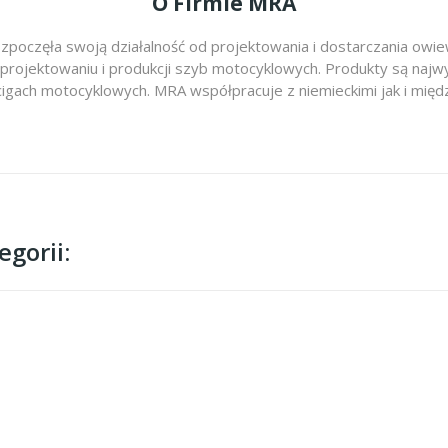
O Firmie MRA
zpoczęła swoją działalność od projektowania i dostarczania ow
 projektowaniu i produkcji szyb motocyklowych. Produkty są najwy
cigach motocyklowych. MRA współpracuje z niemieckimi jak i m
gorii: