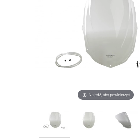
Najedź, aby powiększyć