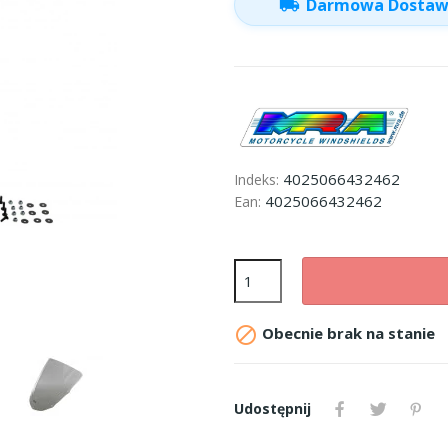
local_shipping
Darmowa Dosta
4025066432462
Indeks:
4025066432462
Ean:

Obecnie brak na stanie
Udostępnij