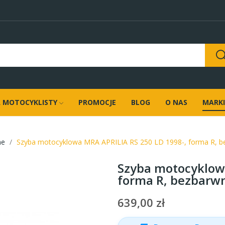
 MOTOCYKLISTY
PROMOCJE
BLOG
O NAS
MARKI
ne
Szyba motocyklowa MRA APRILIA RS 250 LD 1998-, forma R, 
Szyba motocyklowa
forma R, bezbarw
639,00 zł