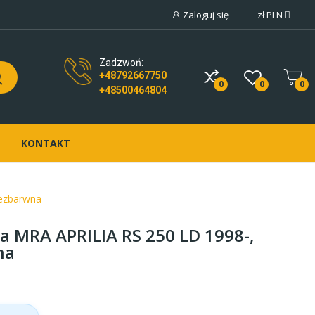
Zaloguj się
zł
PLN
Zadzwoń:
+48792667750
0
0
0
+48500464804
KONTAKT
bezbarwna
 MRA APRILIA RS 250 LD 1998-,
na