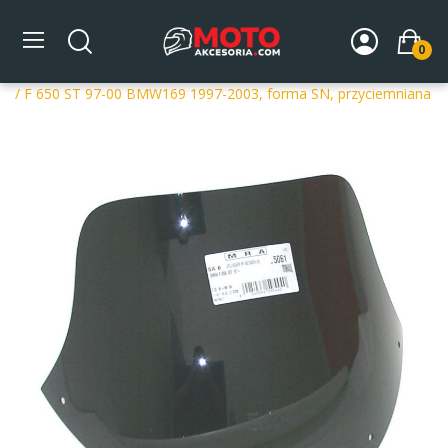
0
Strona główna
DLA MOTOCYKLA
Szyby
Szyby
dedykowane
Szyba motocyklowa MRA OT BMW F 650 97-03
/ F 650 ST 97-00 BMW169 1997-2003, forma SN, przyciemniana