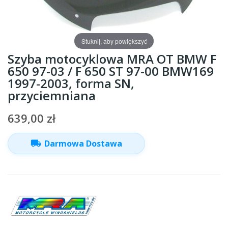
Stuknij, aby powiększyć
Szyba motocyklowa MRA OT BMW F
650 97-03 / F 650 ST 97-00 BMW169
1997-2003, forma SN,
przyciemniana
639,00 zł
local_shipping
Darmowa Dostawa