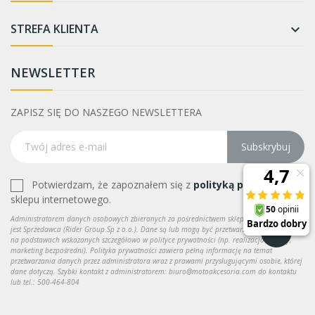
STREFA KLIENTA

NEWSLETTER
ZAPISZ SIĘ DO NASZEGO NEWSLETTERA
Subskrybuj
Potwierdzam, że zapoznałem się z
polityką prywatności
sklepu internetowego.
Administratorem danych osobowych zbieranych za pośrednictwem sklepu internetowego
jest Sprzedawca (Rider Group Sp z o.o.). Dane są lub mogą być przetwarzane w celach oraz
na podstawach wskazanych szczegółowo w polityce prywatności (np. realizacja umowy,
marketing bezpośredni). Polityka prywatności zawiera pełną informację na temat
przetwarzania danych przez administratora wraz z prawami przysługującymi osobie, której
dane dotyczą. Szybki kontakt z administratorem: biuro@motoakcesoria.com do kontaktu
lub tel.: 500-464-804