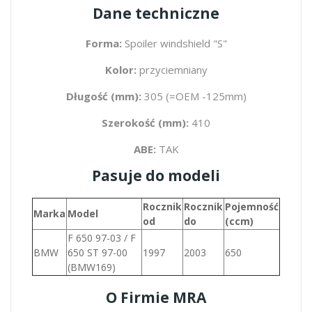
Dane techniczne
Forma:
Spoiler windshield "S"
Kolor:
przyciemniany
Długość (mm):
305 (=OEM -125mm)
Szerokość (mm):
410
ABE:
TAK
Pasuje do modeli
Rocznik
Rocznik
Pojemność
Marka
Model
od
do
(ccm)
F 650 97-03 / F
BMW
650 ST 97-00
1997
2003
650
(BMW169)
O Firmie MRA