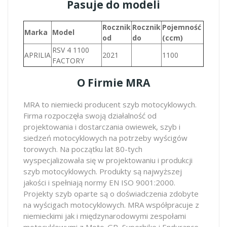
Pasuje do modeli
Rocznik
Rocznik
Pojemność
Marka
Model
od
do
(ccm)
RSV 4 1100
APRILIA
2021
1100
FACTORY
O Firmie MRA
MRA to niemiecki producent szyb motocyklowych.
Firma rozpoczęła swoją działalność od
projektowania i dostarczania owiewek, szyb i
siedzeń motocyklowych na potrzeby wyścigów
torowych. Na początku lat 80-tych
wyspecjalizowała się w projektowaniu i produkcji
szyb motocyklowych. Produkty są najwyższej
jakości i spełniają normy EN ISO 9001:2000.
Projekty szyb oparte są o doświadczenia zdobyte
na wyścigach motocyklowych. MRA współpracuje z
niemieckimi jak i międzynarodowymi zespołami
motocyklowymi z Moto-GP, Superbike i Endurance,