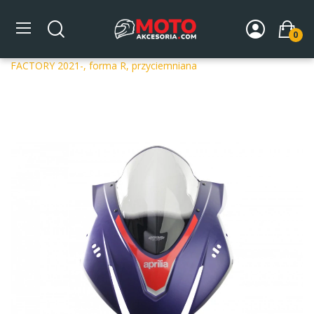
0
Strona główna
DLA MOTOCYKLA
Szyby
Szyby
dedykowane
Szyba motocyklowa MRA APRILIA RSV 4 1100
FACTORY 2021-, forma R, przyciemniana