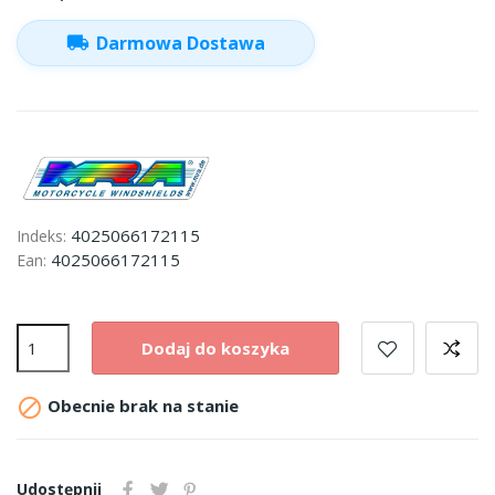
local_shipping
Darmowa Dostawa
4025066172115
Indeks:
4025066172115
Ean:
Dodaj do koszyka

Obecnie brak na stanie
Udostępnij