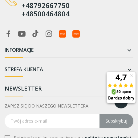
+48792667750
+48500464804
INFORMACJE

STREFA KLIENTA

NEWSLETTER
ZAPISZ SIĘ DO NASZEGO NEWSLETTERA
Subskrybuj
Potwierdzam, że zapoznałem się z
polityką prywatności