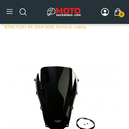
0
Strona główna
DLA MOTOCYKLA
Szyby
Szyby
dedykowane
Szyba motocyklowa MRA APRILIA RSV MILLE
R/FACTORY RR 2004-2009, forma R, czarna