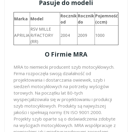
Pasuje do modeli
Rocznik
Rocznik
Pojemność
Marka
Model
od
do
(ccm)
RSV MILLE
APRILIA
R/FACTORY
2004
2009
1000
(RR)
O Firmie MRA
MRA to niemiecki producent szyb motocyklowych.
Firma rozpoczęła swoją działalność od
projektowania i dostarczania owiewek, szyb i
siedzeń motocyklowych na potrzeby wyścigów
torowych. Na początku lat 80-tych
wyspecjalizowała się w projektowaniu i produkcji
szyb motocyklowych. Produkty są najwyższej
jakości i spełniają normy EN ISO 9001:2000.
Projekty szyb oparte są o doświadczenia zdobyte
na wyścigach motocyklowych. MRA współpracuje z
niemieckimi jak i międzynarodowymi zespołami