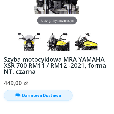
Stuknij, aby powiększyć
Szyba motocyklowa MRA YAMAHA
XSR 700 RM11 / RM12 -2021, forma
NT, czarna
449,00 zł
local_shipping
Darmowa Dostawa