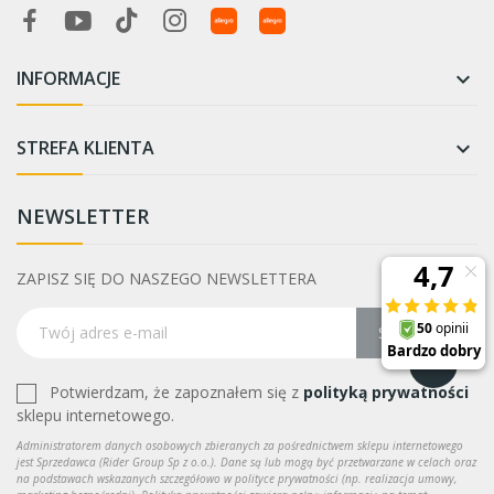
INFORMACJE

STREFA KLIENTA

NEWSLETTER
ZAPISZ SIĘ DO NASZEGO NEWSLETTERA
Subskrybuj
Potwierdzam, że zapoznałem się z
polityką prywatności
sklepu internetowego.
Administratorem danych osobowych zbieranych za pośrednictwem sklepu internetowego
jest Sprzedawca (Rider Group Sp z o.o.). Dane są lub mogą być przetwarzane w celach oraz
na podstawach wskazanych szczegółowo w polityce prywatności (np. realizacja umowy,