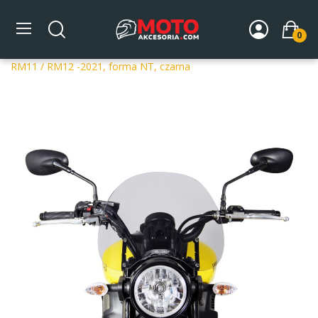
0
Strona główna
DLA MOTOCYKLA
Szyby
Szyby
dedykowane
Szyba motocyklowa MRA YAMAHA XSR 700
RM11 / RM12 -2021, forma NT, czarna