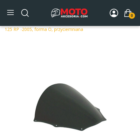
0
Strona główna
DLA MOTOCYKLA
Szyby
Szyby
dedykowane
Szyba motocyklowa MRA APRILIA RSV TUONO
125 RP -2005, forma O, przyciemniana