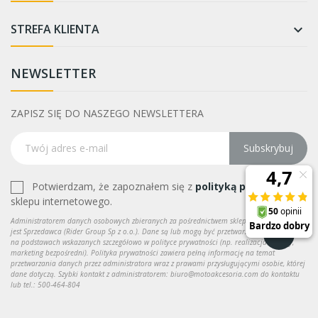
STREFA KLIENTA

NEWSLETTER
ZAPISZ SIĘ DO NASZEGO NEWSLETTERA
Subskrybuj
Potwierdzam, że zapoznałem się z
polityką prywatności
sklepu internetowego.
Administratorem danych osobowych zbieranych za pośrednictwem sklepu internetowego
jest Sprzedawca (Rider Group Sp z o.o.). Dane są lub mogą być przetwarzane w celach oraz
na podstawach wskazanych szczegółowo w polityce prywatności (np. realizacja umowy,
marketing bezpośredni). Polityka prywatności zawiera pełną informację na temat
przetwarzania danych przez administratora wraz z prawami przysługującymi osobie, której
dane dotyczą. Szybki kontakt z administratorem: biuro@motoakcesoria.com do kontaktu
lub tel.: 500-464-804