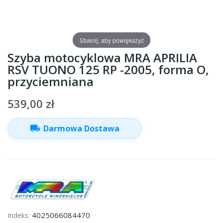
Stuknij, aby powiększyć
Szyba motocyklowa MRA APRILIA
RSV TUONO 125 RP -2005, forma O,
przyciemniana
539,00 zł
local_shipping
Darmowa Dostawa
4025066084470
Indeks: