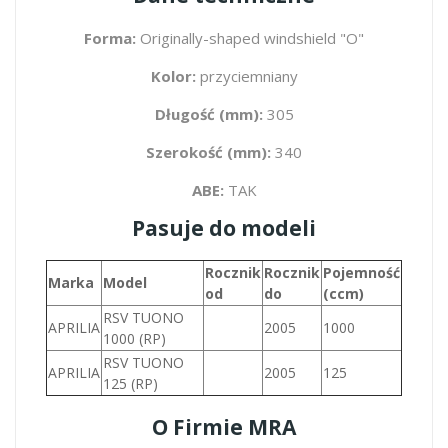
Forma:
Originally-shaped windshield "O"
Kolor:
przyciemniany
Długość (mm):
305
Szerokość (mm):
340
ABE:
TAK
Pasuje do modeli
Rocznik
Rocznik
Pojemność
Marka
Model
od
do
(ccm)
RSV TUONO
APRILIA
2005
1000
1000 (RP)
RSV TUONO
APRILIA
2005
125
125 (RP)
O Firmie MRA