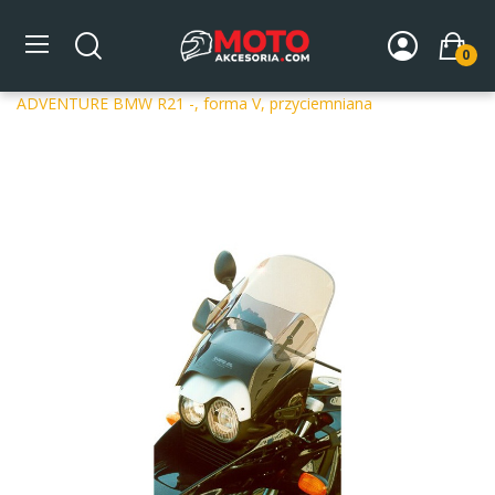
0
Strona główna
DLA MOTOCYKLA
Szyby
Szyby
dedykowane
Szyba motocyklowa MRA BMW R 1150 GS
ADVENTURE BMW R21 -, forma V, przyciemniana