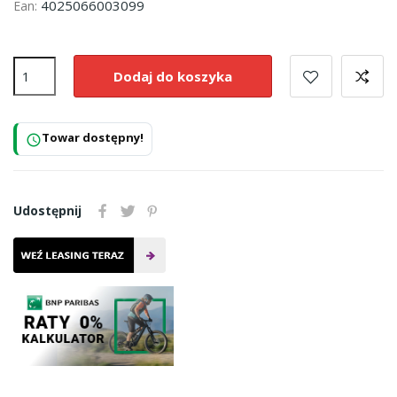
4025066003099
Ean:
Dodaj do koszyka
Towar dostępny!
schedule
Udostępnij