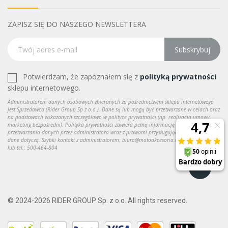
ZAPISZ SIĘ DO NASZEGO NEWSLETTERA
Subskrybuj
Potwierdzam, że zapoznałem się z
polityką prywatności
sklepu internetowego.
Administratorem danych osobowych zbieranych za pośrednictwem sklepu internetowego
jest Sprzedawca (Rider Group Sp z o.o.). Dane są lub mogą być przetwarzane w celach oraz
na podstawach wskazanych szczegółowo w polityce prywatności (np. realizacja umowy,
marketing bezpośredni). Polityka prywatności zawiera pełną informację na temat
przetwarzania danych przez administratora wraz z prawami przysługującymi osobie, której
dane dotyczą. Szybki kontakt z administratorem: biuro@motoakcesoria.com do kontaktu
lub tel.: 500-464-804
© 2024-2026 RIDER GROUP Sp. z o.o. All rights reserved.