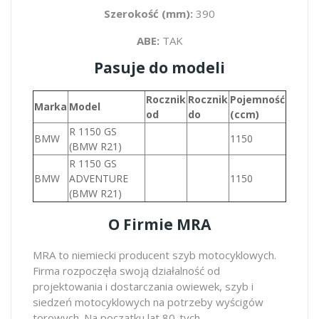
Szerokość (mm):
390
ABE:
TAK
Pasuje do modeli
Rocznik
Rocznik
Pojemność
Marka
Model
od
do
(ccm)
R 1150 GS
BMW
1150
(BMW R21)
R 1150 GS
BMW
ADVENTURE
1150
(BMW R21)
O Firmie MRA
MRA to niemiecki producent szyb motocyklowych.
Firma rozpoczęła swoją działalność od
projektowania i dostarczania owiewek, szyb i
siedzeń motocyklowych na potrzeby wyścigów
torowych. Na początku lat 80-tych