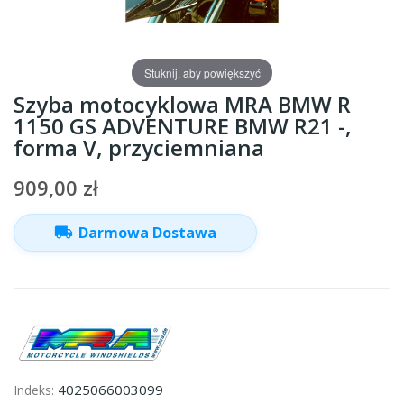
Stuknij, aby powiększyć
Szyba motocyklowa MRA BMW R
1150 GS ADVENTURE BMW R21 -,
forma V, przyciemniana
909,00 zł
local_shipping
Darmowa Dostawa
4025066003099
Indeks: