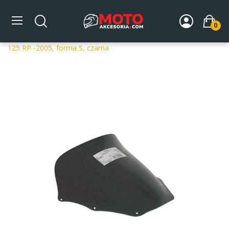
0
Strona główna
DLA MOTOCYKLA
Szyby
Szyby
dedykowane
Szyba motocyklowa MRA APRILIA RSV TUONO
125 RP -2005, forma S, czarna