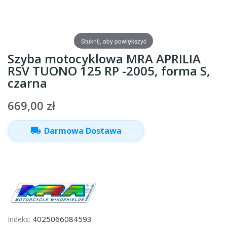
Stuknij, aby powiększyć
Szyba motocyklowa MRA APRILIA
RSV TUONO 125 RP -2005, forma S,
czarna
669,00 zł
local_shipping
Darmowa Dostawa
4025066084593
Indeks: