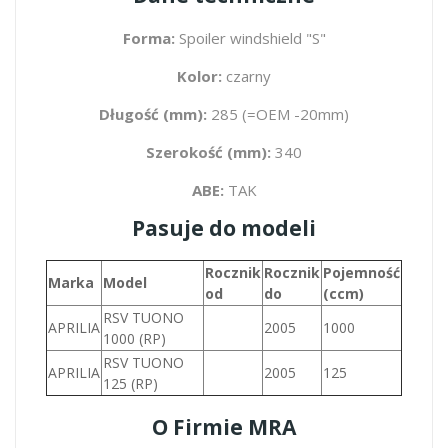
Forma:
Spoiler windshield "S"
Kolor:
czarny
Długość (mm):
285 (=OEM -20mm)
Szerokość (mm):
340
ABE:
TAK
Pasuje do modeli
Rocznik
Rocznik
Pojemność
Marka
Model
od
do
(ccm)
RSV TUONO
APRILIA
2005
1000
1000 (RP)
RSV TUONO
APRILIA
2005
125
125 (RP)
O Firmie MRA