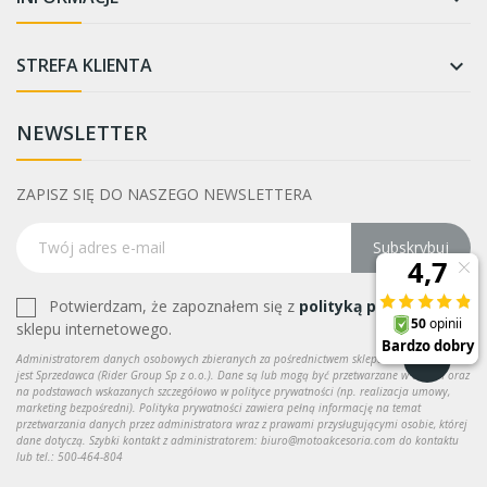
STREFA KLIENTA

NEWSLETTER
ZAPISZ SIĘ DO NASZEGO NEWSLETTERA
Subskrybuj
Potwierdzam, że zapoznałem się z
polityką prywatności
sklepu internetowego.
Administratorem danych osobowych zbieranych za pośrednictwem sklepu internetowego
jest Sprzedawca (Rider Group Sp z o.o.). Dane są lub mogą być przetwarzane w celach oraz
na podstawach wskazanych szczegółowo w polityce prywatności (np. realizacja umowy,
marketing bezpośredni). Polityka prywatności zawiera pełną informację na temat
przetwarzania danych przez administratora wraz z prawami przysługującymi osobie, której
dane dotyczą. Szybki kontakt z administratorem: biuro@motoakcesoria.com do kontaktu
lub tel.: 500-464-804