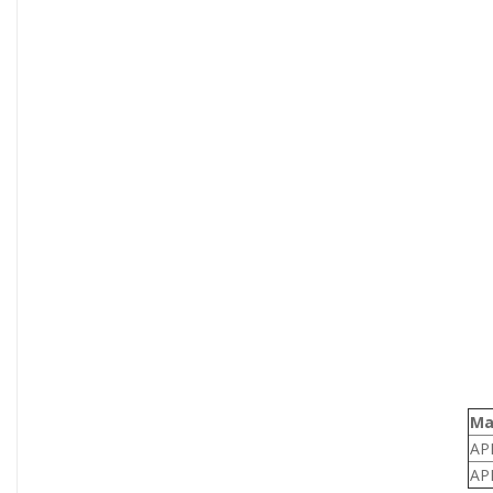
Ma
AP
AP