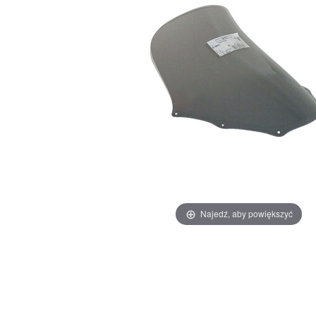
Najedź, aby powiększyć