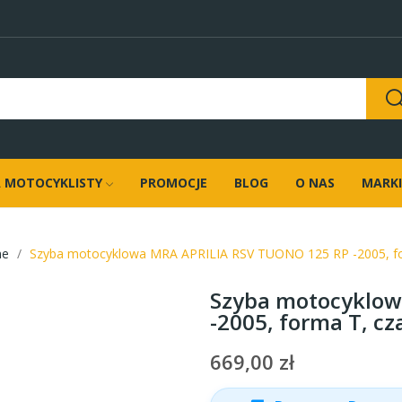
 MOTOCYKLISTY
PROMOCJE
BLOG
O NAS
MARKI
ne
Szyba motocyklowa MRA APRILIA RSV TUONO 125 RP -2005, fo
Szyba motocyklow
-2005, forma T, cz
669,00 zł