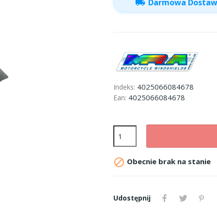
local_shipping
Darmowa Dosta
4025066084678
Indeks:
4025066084678
Ean:

Obecnie brak na stanie
Udostępnij