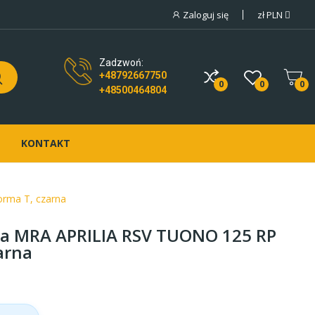
Zaloguj się
zł
PLN
Zadzwoń:
+48792667750
0
0
0
+48500464804
KONTAKT
rma T, czarna
a MRA APRILIA RSV TUONO 125 RP
arna