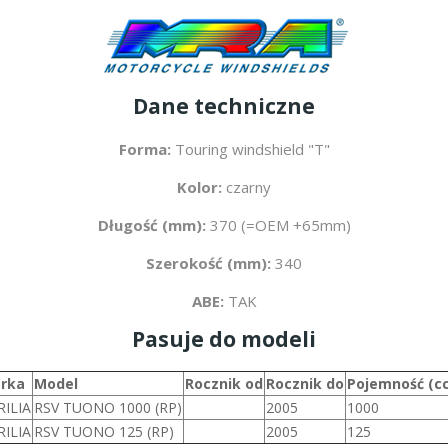
Dane techniczne
Forma:
Touring windshield "T"
Kolor:
czarny
Długość (mm):
370 (=OEM +65mm)
Szerokość (mm):
340
ABE:
TAK
Pasuje do modeli
rka
Model
Rocznik od
Rocznik do
Pojemność (c
RILIA
RSV TUONO 1000 (RP)
2005
1000
RILIA
RSV TUONO 125 (RP)
2005
125