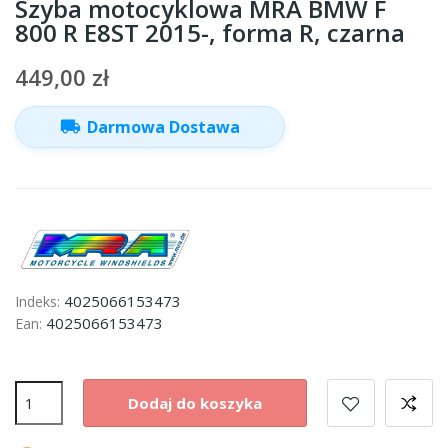
Szyba motocyklowa MRA BMW F
800 R E8ST 2015-, forma R, czarna
449,00 zł
local_shipping
Darmowa Dostawa
4025066153473
Indeks:
4025066153473
Ean:
Dodaj do koszyka