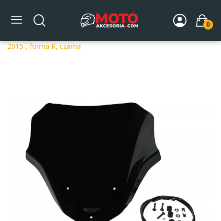
0
Strona główna
DLA MOTOCYKLA
Szyby
Szyby
dedykowane
Szyba motocyklowa MRA BMW F 800 R E8ST
2015-, forma R, czarna