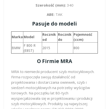
Szerokość (mm):
340
ABE:
TAK
Pasuje do modeli
Rocznik
Rocznik
Pojemność
Marka
Model
od
do
(ccm)
F 800 R
BMW
2015
800
(E8ST)
O Firmie MRA
MRA to niemiecki producent szyb motocyklowych.
Firma rozpoczęła swoją działalność od
projektowania i dostarczania owiewek, szyb i
siedzeń motocyklowych na potrzeby wyścigów
torowych. Na początku lat 80-tych
wyspecjalizowała się w projektowaniu i produkcji
szyb motocyklowych. Produkty są najwyższej
jakości i spełniają normy EN ISO 9001:2000.