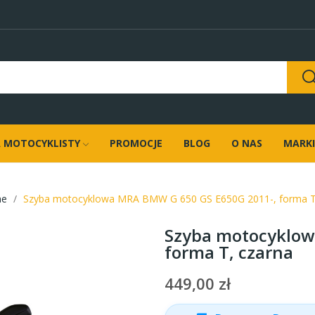
 MOTOCYKLISTY
PROMOCJE
BLOG
O NAS
MARKI
ne
Szyba motocyklowa MRA BMW G 650 GS E650G 2011-, forma T
Szyba motocyklow
forma T, czarna
449,00 zł