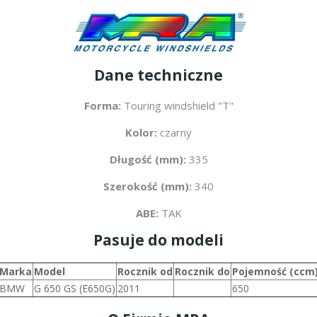
Dane techniczne
Forma:
Touring windshield "T"
Kolor:
czarny
Długość (mm):
335
Szerokość (mm):
340
ABE:
TAK
Pasuje do modeli
Marka
Model
Rocznik od
Rocznik do
Pojemność (ccm
BMW
G 650 GS (E650G)
2011
650