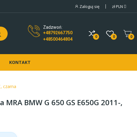
Zaloguj się
zł
PLN
Zadzwoń:
+48792667750
0
0
0
+48500464804
KONTAKT
, czarna
a MRA BMW G 650 GS E650G 2011-,