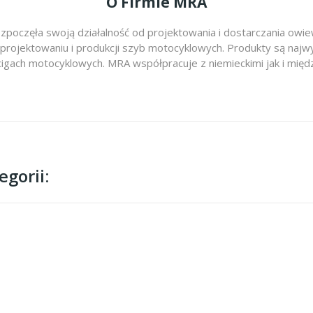
O Firmie MRA
zpoczęła swoją działalność od projektowania i dostarczania ow
 projektowaniu i produkcji szyb motocyklowych. Produkty są najwy
cigach motocyklowych. MRA współpracuje z niemieckimi jak i m
gorii: