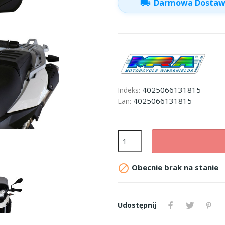
local_shipping
Darmowa Dosta
4025066131815
Indeks:
4025066131815
Ean:

Obecnie brak na stanie
Udostępnij