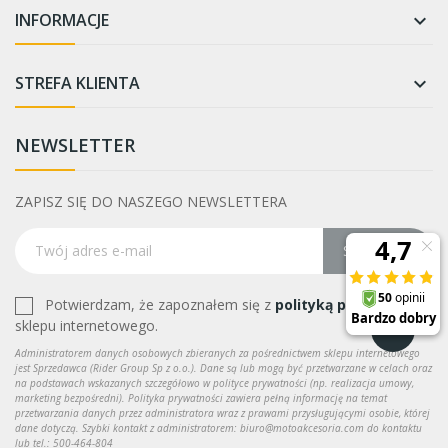
INFORMACJE

STREFA KLIENTA

NEWSLETTER
ZAPISZ SIĘ DO NASZEGO NEWSLETTERA
Subskrybuj
Potwierdzam, że zapoznałem się z
polityką prywatności
sklepu internetowego.
Administratorem danych osobowych zbieranych za pośrednictwem sklepu internetowego
jest Sprzedawca (Rider Group Sp z o.o.). Dane są lub mogą być przetwarzane w celach oraz
na podstawach wskazanych szczegółowo w polityce prywatności (np. realizacja umowy,
marketing bezpośredni). Polityka prywatności zawiera pełną informację na temat
przetwarzania danych przez administratora wraz z prawami przysługującymi osobie, której
dane dotyczą. Szybki kontakt z administratorem: biuro@motoakcesoria.com do kontaktu
lub tel.: 500-464-804