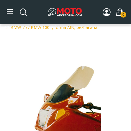
0
Strona główna
DLA MOTOCYKLA
Szyby
Szyby
dedykowane
Szyba motocyklowa MRA OT BMW K 100 RT /
LT BMW 75 / BMW 100 -, forma AIN, bezbarwna