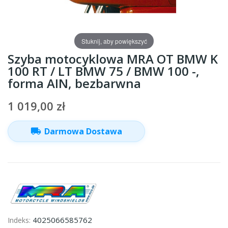
Stuknij, aby powiększyć
Szyba motocyklowa MRA OT BMW K
100 RT / LT BMW 75 / BMW 100 -,
forma AIN, bezbarwna
1 019,00 zł
local_shipping
Darmowa Dostawa
4025066585762
Indeks: