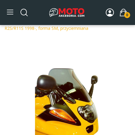
0
Strona główna
DLA MOTOCYKLA
Szyby
Szyby
dedykowane
Szyba motocyklowa MRA BMW R 1100 S
R2S/R11S 1998-, forma SM, przyciemniana