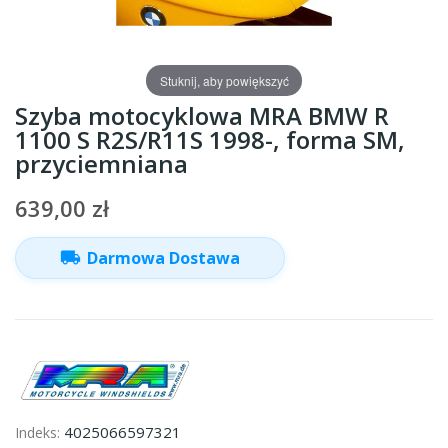
Stuknij, aby powiększyć
Szyba motocyklowa MRA BMW R
1100 S R2S/R11S 1998-, forma SM,
przyciemniana
639,00 zł
local_shipping
Darmowa Dostawa
4025066597321
Indeks: