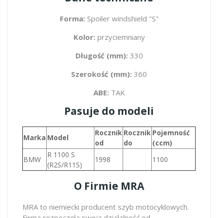
Forma:
Spoiler windshield "S"
Kolor:
przyciemniany
Długość (mm):
330
Szerokość (mm):
360
ABE:
TAK
Pasuje do modeli
Rocznik
Rocznik
Pojemność
Marka
Model
od
do
(ccm)
R 1100 S
BMW
1998
1100
(R2S/R11S)
O Firmie MRA
MRA to niemiecki producent szyb motocyklowych.
Firma rozpoczęła swoją działalność od