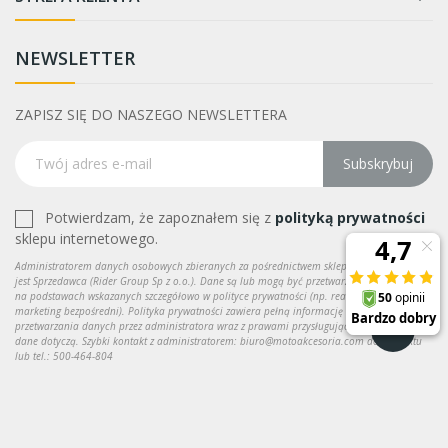
NEWSLETTER
ZAPISZ SIĘ DO NASZEGO NEWSLETTERA
Subskrybuj
Potwierdzam, że zapoznałem się z
polityką prywatności
sklepu internetowego.
Administratorem danych osobowych zbieranych za pośrednictwem sklepu internetowego
jest Sprzedawca (Rider Group Sp z o.o.). Dane są lub mogą być przetwarzane w celach oraz
na podstawach wskazanych szczegółowo w polityce prywatności (np. realizacja umowy,
marketing bezpośredni). Polityka prywatności zawiera pełną informację na temat
przetwarzania danych przez administratora wraz z prawami przysługującymi osobie, której
dane dotyczą. Szybki kontakt z administratorem: biuro@motoakcesoria.com do kontaktu
lub tel.: 500-464-804