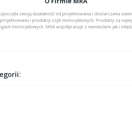
O Firmie MRA
zpoczęła swoją działalność od projektowania i dostarczania ow
 projektowaniu i produkcji szyb motocyklowych. Produkty są najwy
cigach motocyklowych. MRA współpracuje z niemieckimi jak i m
gorii: