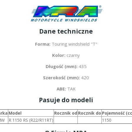
Dane techniczne
Forma:
Touring windshield "T"
Kolor:
czarny
Długość (mm):
435
Szerokość (mm):
420
ABE:
TAK
Pasuje do modeli
rka
Model
Rocznik od
Rocznik do
Pojemność (c
MW
R 1150 RS (R22/R11RT)
1150