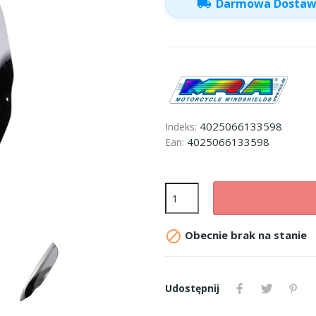
local_shipping
Darmowa Dosta
4025066133598
Indeks:
4025066133598
Ean:

Obecnie brak na stanie
Udostępnij