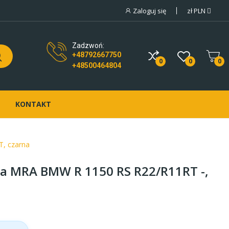
Zaloguj się
zł
PLN
Zadzwoń:
+48792667750
0
0
0
+48500464804
KONTAKT
, czarna
a MRA BMW R 1150 RS R22/R11RT -,