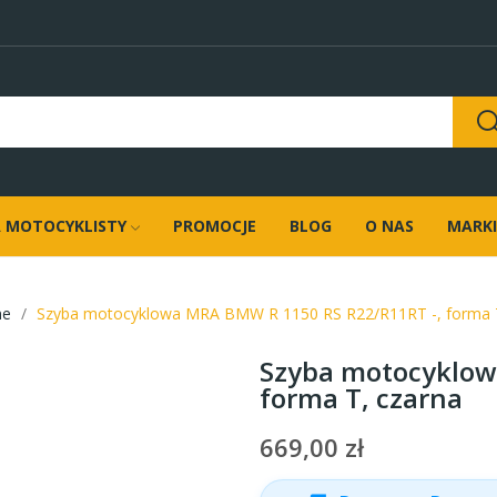
 MOTOCYKLISTY
PROMOCJE
BLOG
O NAS
MARKI
ne
Szyba motocyklowa MRA BMW R 1150 RS R22/R11RT -, forma T
Szyba motocyklow
forma T, czarna
669,00 zł