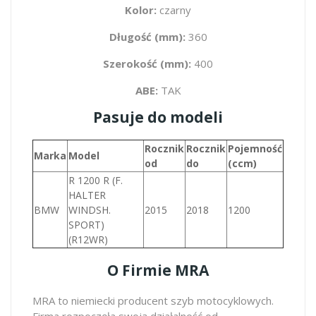
Kolor:
czarny
Długość (mm):
360
Szerokość (mm):
400
ABE:
TAK
Pasuje do modeli
Rocznik
Rocznik
Pojemność
Marka
Model
od
do
(ccm)
R 1200 R (F.
HALTER
BMW
WINDSH.
2015
2018
1200
SPORT)
(R12WR)
O Firmie MRA
MRA to niemiecki producent szyb motocyklowych.
Firma rozpoczęła swoją działalność od