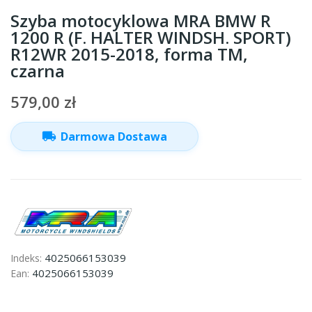
Szyba motocyklowa MRA BMW R
1200 R (F. HALTER WINDSH. SPORT)
R12WR 2015-2018, forma TM,
czarna
579,00 zł
local_shipping
Darmowa Dostawa
4025066153039
Indeks:
4025066153039
Ean: