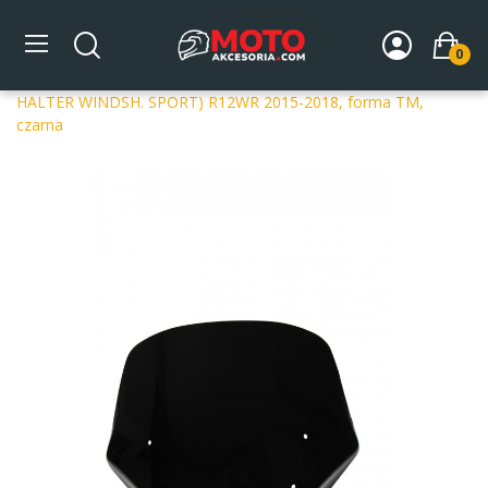
0
Strona główna
DLA MOTOCYKLA
Szyby
Szyby
dedykowane
Szyba motocyklowa MRA BMW R 1200 R (F.
HALTER WINDSH. SPORT) R12WR 2015-2018, forma TM,
czarna