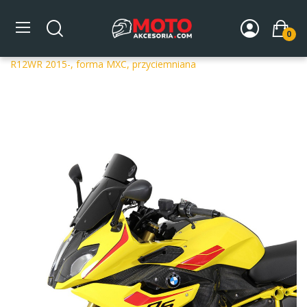
0
Strona główna
DLA MOTOCYKLA
Szyby
Szyby
dedykowane
Szyba motocyklowa MRA BMW R 1200 RS
R12WR 2015-, forma MXC, przyciemniana