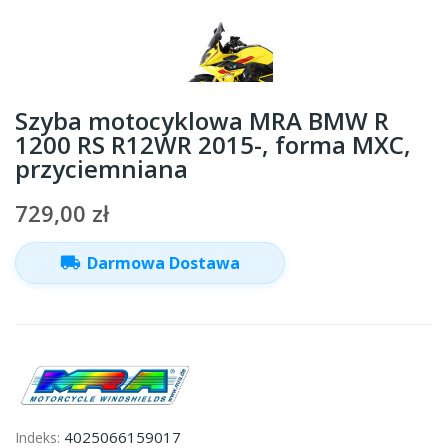
Szyba motocyklowa MRA BMW R
1200 RS R12WR 2015-, forma MXC,
przyciemniana
729,00 zł
local_shipping
Darmowa Dostawa
4025066159017
Indeks: