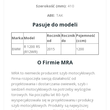
Szerokość (mm):
410
ABE:
TAK
Pasuje do modeli
Rocznik
Rocznik
Pojemność
Marka
Model
od
do
(ccm)
R 1200 RS
BMW
2015
1200
(R12WR)
O Firmie MRA
MRA to niemiecki producent szyb motocyklowych.
Firma rozpoczęła swoją działalność od
projektowania i dostarczania owiewek, szyb i
siedzeń motocyklowych na potrzeby wyścigów
torowych. Na początku lat 80-tych
wyspecjalizowała się w projektowaniu i produkcji
szyb motocyklowych. Produkty są najwyższej