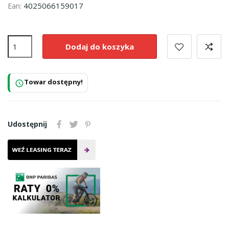
4025066159017
Ean:
Dodaj do koszyka
Towar dostępny!
schedule
Udostępnij