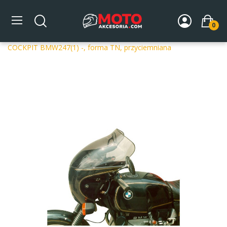
0
Strona główna
DLA MOTOCYKLA
Szyby
Szyby
dedykowane
Szyba motocyklowa MRA OT BMW R 80 S-
COCKPIT BMW247(1) -, forma TN, przyciemniana