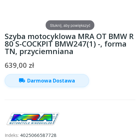
Stuknij, aby powiększyć
Szyba motocyklowa MRA OT BMW R
80 S-COCKPIT BMW247(1) -, forma
TN, przyciemniana
639,00 zł
local_shipping
Darmowa Dostawa
4025066587728
Indeks: