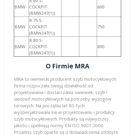
R 60 S-
BMW
COCKPIT
600
(BMW247(1))
R 75 S-
BMW
COCKPIT
750
(BMW247(1))
R 80 S-
BMW
COCKPIT
800
(BMW247(1))
O Firmie MRA
MRA to niemiecki producent szyb motocyklowych.
Firma rozpoczęła swoją działalność od
projektowania i dostarczania owiewek, szyb i
siedzeń motocyklowych na potrzeby wyścigów
torowych. Na początku lat 80-tych
wyspecjalizowała się w projektowaniu i produkcji
szyb motocyklowych. Produkty są najwyższej
jakości i spełniają normy EN ISO 9001:2000.
Projekty szyb oparte są o doświadczenia zdobyte