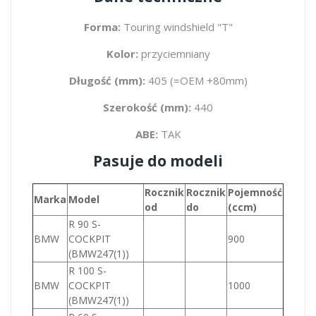
Forma:
Touring windshield "T"
Kolor:
przyciemniany
Długość (mm):
405 (=OEM +80mm)
Szerokość (mm):
440
ABE:
TAK
Pasuje do modeli
Rocznik
Rocznik
Pojemność
Marka
Model
od
do
(ccm)
R 90 S-
BMW
COCKPIT
900
(BMW247(1))
R 100 S-
BMW
COCKPIT
1000
(BMW247(1))