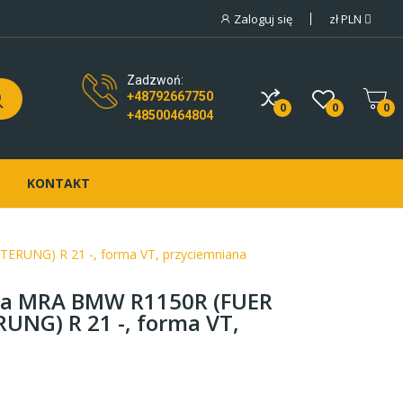
Zaloguj się
zł
PLN
Zadzwoń:
+48792667750
0
0
0
+48500464804
KONTAKT
RUNG) R 21 -, forma VT, przyciemniana
wa MRA BMW R1150R (FUER
UNG) R 21 -, forma VT,