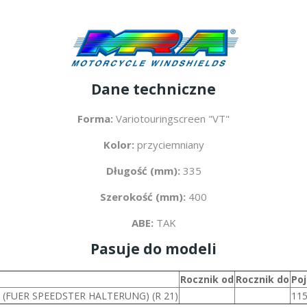
Dane techniczne
Forma:
Variotouringscreen "VT"
Kolor:
przyciemniany
Długość (mm):
335
Szerokość (mm):
400
ABE:
TAK
Pasuje do modeli
Rocznik od
Rocznik do
Po
 (FUER SPEEDSTER HALTERUNG) (R 21)
11