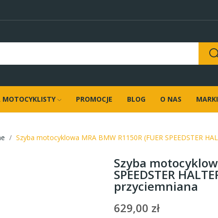
 MOTOCYKLISTY
PROMOCJE
BLOG
O NAS
MARKI
ne
Szyba motocyklowa MRA BMW R1150R (FUER SPEEDSTER HALTE
Szyba motocyklo
SPEEDSTER HALTER
przyciemniana
629,00 zł