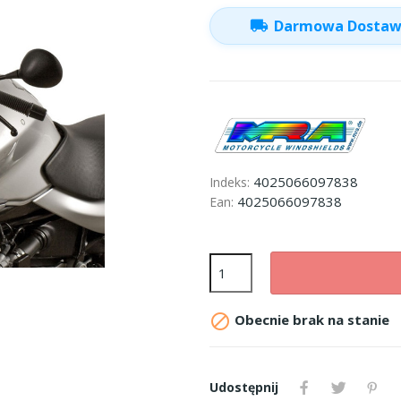
local_shipping
Darmowa Dosta
4025066097838
Indeks:
4025066097838
Ean:

Obecnie brak na stanie
Udostępnij