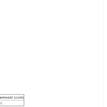
jemność (ccm)
50