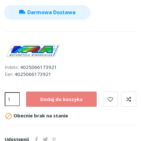
local_shipping
Darmowa Dostawa
4025066173921
Indeks:
4025066173921
Ean:
Dodaj do koszyka

Obecnie brak na stanie
Udostępnij