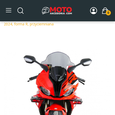
0
Strona główna
DLA MOTOCYKLA
Szyby
Szyby
dedykowane
Szyba motocyklowa MRA BMW S1000 RR 2023-
2024, forma R, przyciemniana