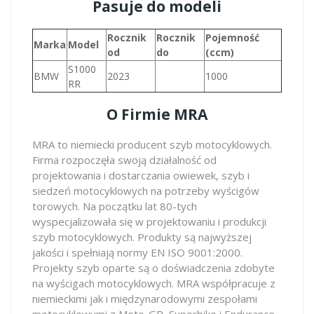
Pasuje do modeli
Rocznik
Rocznik
Pojemność
Marka
Model
od
do
(ccm)
S1000
BMW
2023
1000
RR
O Firmie MRA
MRA to niemiecki producent szyb motocyklowych.
Firma rozpoczęła swoją działalność od
projektowania i dostarczania owiewek, szyb i
siedzeń motocyklowych na potrzeby wyścigów
torowych. Na początku lat 80-tych
wyspecjalizowała się w projektowaniu i produkcji
szyb motocyklowych. Produkty są najwyższej
jakości i spełniają normy EN ISO 9001:2000.
Projekty szyb oparte są o doświadczenia zdobyte
na wyścigach motocyklowych. MRA współpracuje z
niemieckimi jak i międzynarodowymi zespołami
motocyklowymi z Moto-GP, Superbike i Endurance,