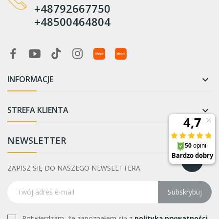
+48792667750
+48500464804
INFORMACJE

STREFA KLIENTA

NEWSLETTER
ZAPISZ SIĘ DO NASZEGO NEWSLETTERA
Subskrybuj
Potwierdzam, że zapoznałem się z
polityką prywatności