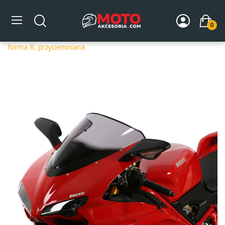
0
Strona główna
DLA MOTOCYKLA
Szyby
Szyby
dedykowane
Szyba motocyklowa MRA DUCATI 848 H6/H7 -,
forma R, przyciemniana