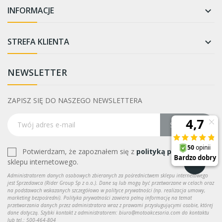
INFORMACJE

STREFA KLIENTA

NEWSLETTER
ZAPISZ SIĘ DO NASZEGO NEWSLETTERA
Subskrybuj
Potwierdzam, że zapoznałem się z
polityką prywatności
sklepu internetowego.
Administratorem danych osobowych zbieranych za pośrednictwem sklepu internetowego
jest Sprzedawca (Rider Group Sp z o.o.). Dane są lub mogą być przetwarzane w celach oraz
na podstawach wskazanych szczegółowo w polityce prywatności (np. realizacja umowy,
marketing bezpośredni). Polityka prywatności zawiera pełną informację na temat
przetwarzania danych przez administratora wraz z prawami przysługującymi osobie, której
dane dotyczą. Szybki kontakt z administratorem: biuro@motoakcesoria.com do kontaktu
lub tel.: 500-464-804