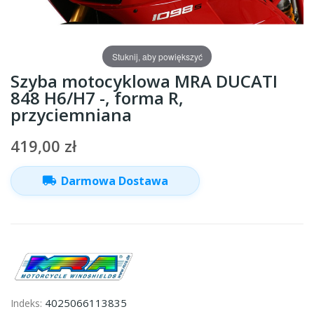
Stuknij, aby powiększyć
Szyba motocyklowa MRA DUCATI
848 H6/H7 -, forma R,
przyciemniana
419,00 zł
local_shipping
Darmowa Dostawa
4025066113835
Indeks: