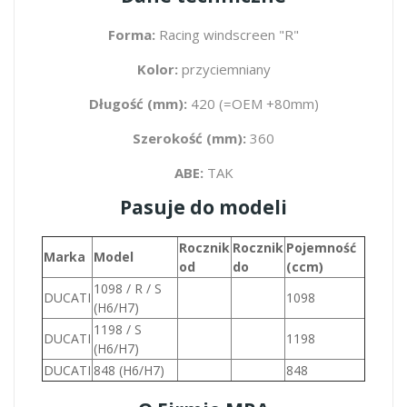
Forma:
Racing windscreen "R"
Kolor:
przyciemniany
Długość (mm):
420 (=OEM +80mm)
Szerokość (mm):
360
ABE:
TAK
Pasuje do modeli
Rocznik
Rocznik
Pojemność
Marka
Model
od
do
(ccm)
1098 / R / S
DUCATI
1098
(H6/H7)
1198 / S
DUCATI
1198
(H6/H7)
DUCATI
848 (H6/H7)
848