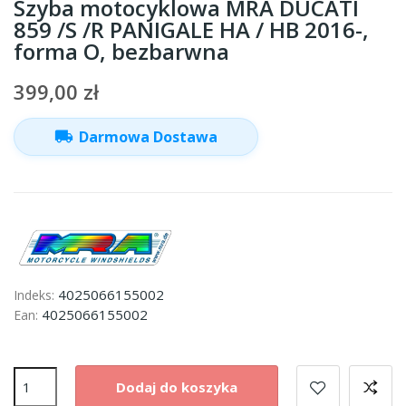
Szyba motocyklowa MRA DUCATI
859 /S /R PANIGALE HA / HB 2016-,
forma O, bezbarwna
399,00 zł
local_shipping
Darmowa Dostawa
4025066155002
Indeks:
4025066155002
Ean:
Dodaj do koszyka