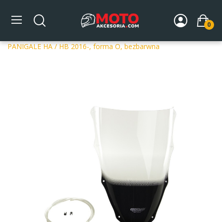
0
Strona główna
DLA MOTOCYKLA
Szyby
Szyby
dedykowane
Szyba motocyklowa MRA DUCATI 859 /S /R
PANIGALE HA / HB 2016-, forma O, bezbarwna