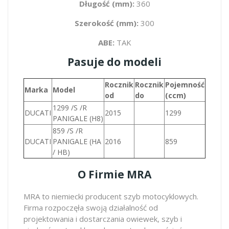
Długość (mm):
360
Szerokość (mm):
300
ABE:
TAK
Pasuje do modeli
Rocznik
Rocznik
Pojemność
Marka
Model
od
do
(ccm)
1299 /S /R
DUCATI
2015
1299
PANIGALE (H8)
859 /S /R
DUCATI
PANIGALE (HA
2016
859
/ HB)
O Firmie MRA
MRA to niemiecki producent szyb motocyklowych.
Firma rozpoczęła swoją działalność od
projektowania i dostarczania owiewek, szyb i