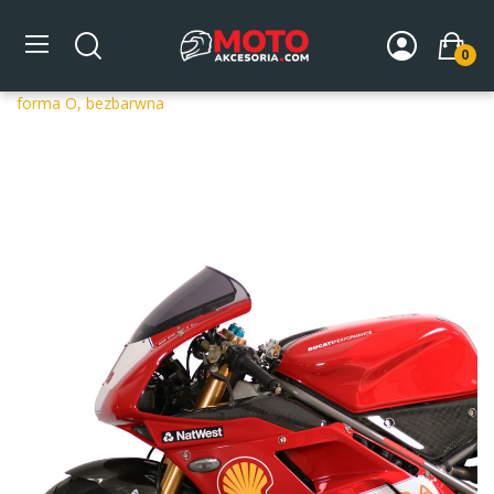
0
Strona główna
DLA MOTOCYKLA
Szyby
Szyby
dedykowane
Szyba motocyklowa MRA DUCATI 998 H2 -,
forma O, bezbarwna