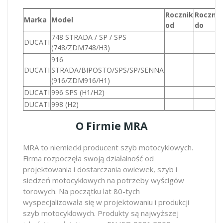
Rocznik
Rocznik
Marka
Model
od
do
748 STRADA / SP / SPS
DUCATI
(748/ZDM748/H3)
916
DUCATI
STRADA/BIPOSTO/SPS/SP/SENNA
(916/ZDM916/H1)
DUCATI
996 SPS (H1/H2)
DUCATI
998 (H2)
O Firmie MRA
MRA to niemiecki producent szyb motocyklowych.
Firma rozpoczęła swoją działalność od
projektowania i dostarczania owiewek, szyb i
siedzeń motocyklowych na potrzeby wyścigów
torowych. Na początku lat 80-tych
wyspecjalizowała się w projektowaniu i produkcji
szyb motocyklowych. Produkty są najwyższej