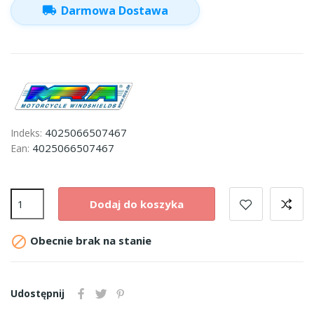
local_shipping
Darmowa Dostawa
4025066507467
Indeks:
4025066507467
Ean:
Dodaj do koszyka

Obecnie brak na stanie
Udostępnij