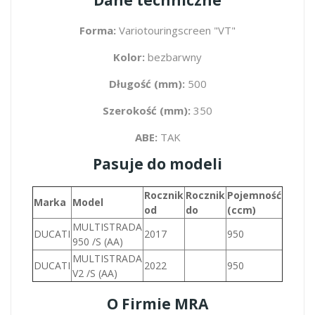
Forma:
Variotouringscreen "VT"
Kolor:
bezbarwny
Długość (mm):
500
Szerokość (mm):
350
ABE:
TAK
Pasuje do modeli
Rocznik
Rocznik
Pojemność
Marka
Model
od
do
(ccm)
MULTISTRADA
DUCATI
2017
950
950 /S (AA)
MULTISTRADA
DUCATI
2022
950
V2 /S (AA)
O Firmie MRA