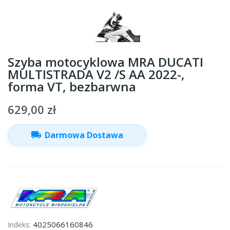
Szyba motocyklowa MRA DUCATI
MULTISTRADA V2 /S AA 2022-,
forma VT, bezbarwna
629,00 zł
local_shipping
Darmowa Dostawa
4025066160846
Indeks: