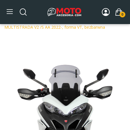
0
Strona główna
DLA MOTOCYKLA
Szyby
Szyby
dedykowane
Szyba motocyklowa MRA DUCATI
MULTISTRADA V2 /S AA 2022-, forma VT, bezbarwna