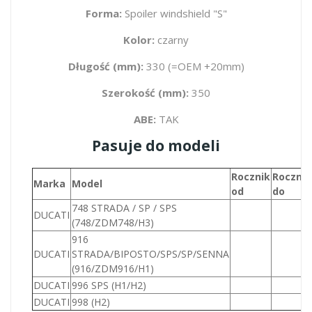
Forma:
Spoiler windshield "S"
Kolor:
czarny
Długość (mm):
330 (=OEM +20mm)
Szerokość (mm):
350
ABE:
TAK
Pasuje do modeli
Rocznik
Rocznik
Marka
Model
od
do
748 STRADA / SP / SPS
DUCATI
(748/ZDM748/H3)
916
DUCATI
STRADA/BIPOSTO/SPS/SP/SENNA
(916/ZDM916/H1)
DUCATI
996 SPS (H1/H2)
DUCATI
998 (H2)