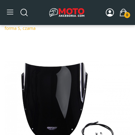
0
Strona główna
DLA MOTOCYKLA
Szyby
Szyby
dedykowane
Szyba motocyklowa MRA DUCATI 998 H2 -,
forma S, czarna