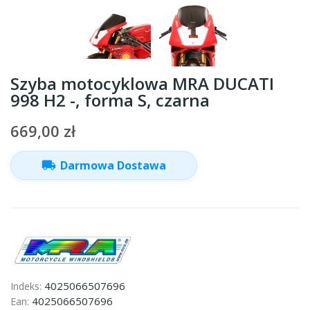
Szyba motocyklowa MRA DUCATI
998 H2 -, forma S, czarna
669,00 zł
local_shipping
Darmowa Dostawa
4025066507696
Indeks:
4025066507696
Ean: